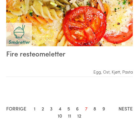
Småretter
Fire resteomeletter
Egg
,
Ost
,
Kjøtt
,
Pasta
FORRIGE
1
2
3
4
5
6
7
8
9
NESTE
10
11
12