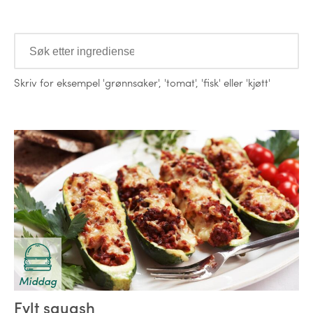
Ingredienser
Skriv for eksempel
'grønnsaker'
,
'tomat'
,
'fisk'
eller
'kjøtt'
Oppskrifter
Middag
Fylt squash