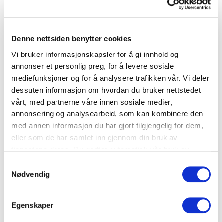
Denne nettsiden benytter cookies
Småretter
Vi bruker informasjonskapsler for å gi innhold og
Panzanella – deilig brødsalat
annonser et personlig preg, for å levere sosiale
mediefunksjoner og for å analysere trafikken vår. Vi deler
Brød
dessuten informasjon om hvordan du bruker nettstedet
vårt, med partnerne våre innen sosiale medier,
annonsering og analysearbeid, som kan kombinere den
med annen informasjon du har gjort tilgjengelig for dem,
eller som de har samlet inn gjennom din bruk av
tjenestene deres. Du godtar automatisk vår bruk av
informasjonskapsler ved å bruke nettstedet vårt.
Samtykkevalg
Nødvendig
Egenskaper