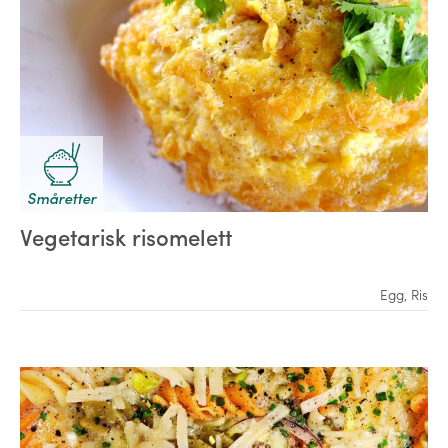
Småretter
Vegetarisk risomelett
Egg
,
Ris