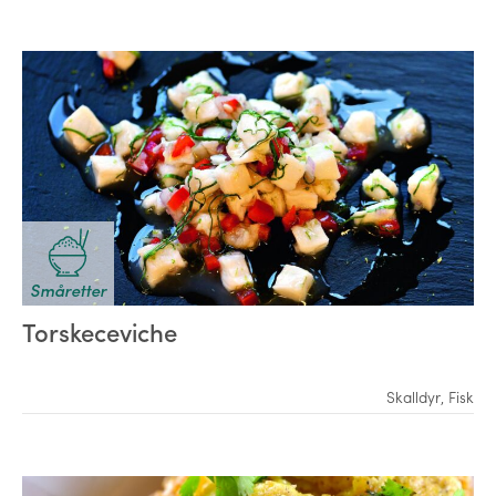
Småretter
Torskeceviche
Skalldyr
,
Fisk