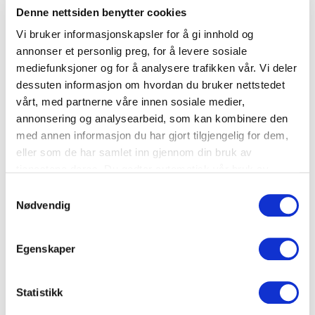
Denne nettsiden benytter cookies
Vi bruker informasjonskapsler for å gi innhold og
annonser et personlig preg, for å levere sosiale
mediefunksjoner og for å analysere trafikken vår. Vi deler
dessuten informasjon om hvordan du bruker nettstedet
vårt, med partnerne våre innen sosiale medier,
annonsering og analysearbeid, som kan kombinere den
med annen informasjon du har gjort tilgjengelig for dem,
eller som de har samlet inn gjennom din bruk av
tjenestene deres. Du godtar automatisk vår bruk av
informasjonskapsler ved å bruke nettstedet vårt.
Samtykkevalg
Småretter
Nødvendig
Spicy lammekebab
Egenskaper
Kjøtt
,
Lefser
Statistikk