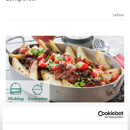
Lefser
Middag
Småretter
Restetorsdagsbuffet
Potet
,
Rømme
,
Lefser
,
Bacon
,
Skinke