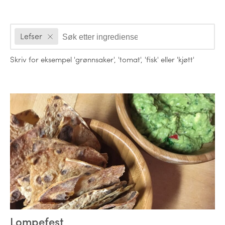
Ingredienser
Lefser
Skriv for eksempel
'grønnsaker'
,
'tomat'
,
'fisk'
eller
'kjøtt'
Oppskrifter
Lompefest