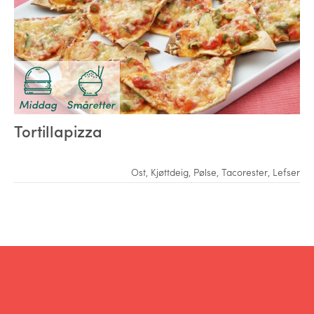
Middag
Småretter
Tortillapizza
Ost
,
Kjøttdeig
,
Pølse
,
Tacorester
,
Lefser