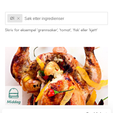
Ingredienser
Øl
Skriv for eksempel
'grønnsaker'
,
'tomat'
,
'fisk'
eller
'kjøtt'
Oppskrifter
Middag
Ølkylling med chili og sitron