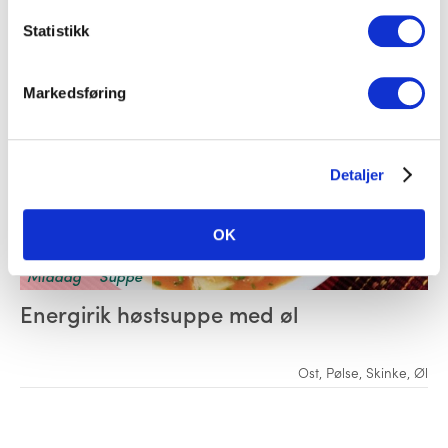
Statistikk
Markedsføring
Detaljer
OK
Middag
Suppe
Energirik høstsuppe med øl
Ost
,
Pølse
,
Skinke
,
Øl