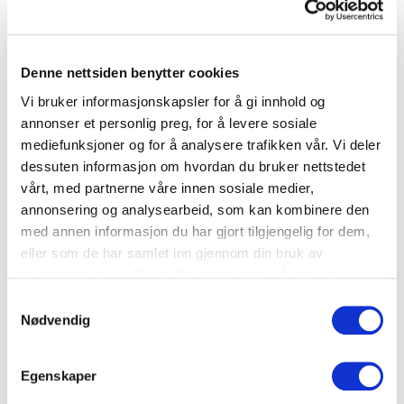
Fjærkre
,
Potet
,
Øl
Denne nettsiden benytter cookies
Vi bruker informasjonskapsler for å gi innhold og
annonser et personlig preg, for å levere sosiale
mediefunksjoner og for å analysere trafikken vår. Vi deler
dessuten informasjon om hvordan du bruker nettstedet
vårt, med partnerne våre innen sosiale medier,
annonsering og analysearbeid, som kan kombinere den
med annen informasjon du har gjort tilgjengelig for dem,
eller som de har samlet inn gjennom din bruk av
tjenestene deres. Du godtar automatisk vår bruk av
informasjonskapsler ved å bruke nettstedet vårt.
Samtykkevalg
Dessert
Nødvendig
Dansk øllebrød
Egenskaper
Øl
,
Brød