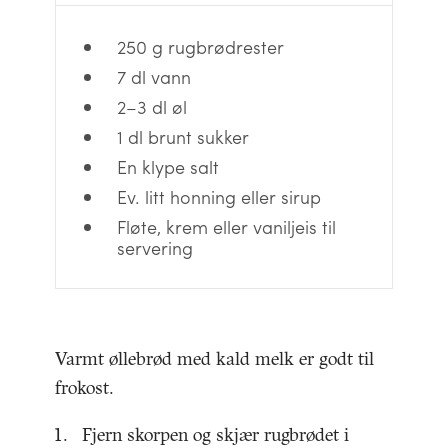
250 g rugbrødrester
7 dl vann
2–3 dl øl
1 dl brunt sukker
En klype salt
Ev. litt honning eller sirup
Fløte, krem eller vaniljeis til
servering
Varmt øllebrød med kald melk er godt til
frokost.
Fjern skorpen og skjær rugbrødet i