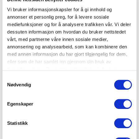
Club sandwich
Vi bruker informasjonskapsler for å gi innhold og
annonser et personlig preg, for å levere sosiale
mediefunksjoner og for å analysere trafikken vår. Vi deler
dessuten informasjon om hvordan du bruker nettstedet
vårt, med partnerne våre innen sosiale medier,
annonsering og analysearbeid, som kan kombinere den
med annen informasjon du har gjort tilgjengelig for dem,
eller som de har samlet inn gjennom din bruk av
tjenestene deres. Du godtar automatisk vår bruk av
informasjonskapsler ved å bruke nettstedet vårt.
Samtykkevalg
Nødvendig
Egenskaper
Brødgnocchi
Statistikk