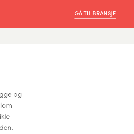
GÅ TIL BRANSJE
ygge og
llom
ikle
eden.