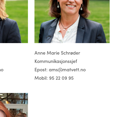
Anne Marie Schrøder
Kommunikasjonssjef
no
Epost:
ams@matvett.no
Mobil:
95 22 09 95