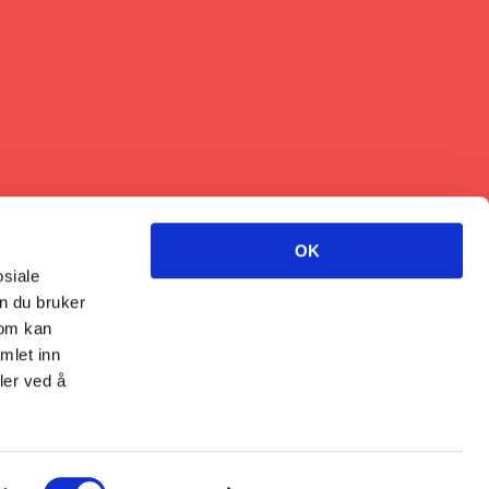
OK
osiale
n du bruker
som kan
mlet inn
ler ved å