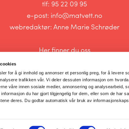
tlf:
95 22 09 95
e-post:
info@matvett.no
webredaktør:
Anne Marie Schrøder
Her finner du oss
 cookies
er for å gi innhold og annonser et personlig preg, for å levere s
nalysere trafikken vår. Vi deler dessuten informasjon om hvorda
nerne våre innen sosiale medier, annonsering og analysearbeid, 
Informasjonskapsler og personvern
formasjon du har gjort tilgjengelig for dem, eller som de har sa
stene deres. Du godtar automatisk vår bruk av informasjonskaps
Innstillinger for informasjonskapsler