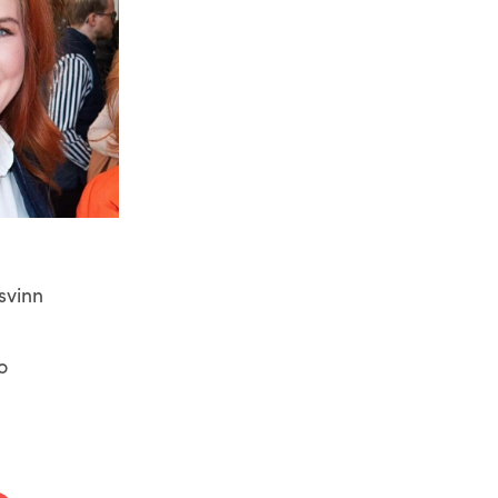
svinn
o