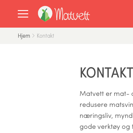
Hjem
Kontakt
KONTAK
Matvett er mat- 
redusere matsvin
næringsliv, myndi
gode verktøy og t