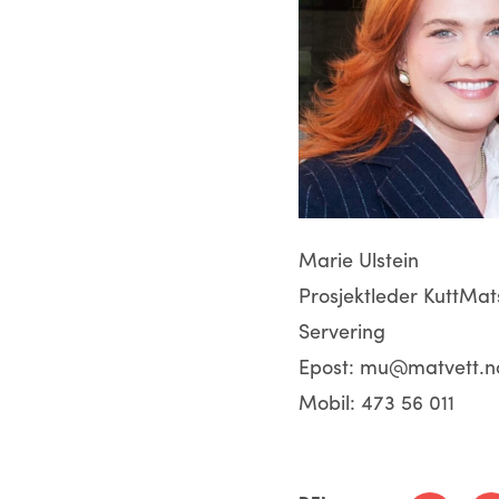
Marie Ulstein
Prosjektleder KuttMat
Servering
Epost:
mu@matvett.n
Mobil:
473 56 011