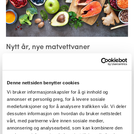
Nytt år, nye matvettvaner
La 2026 bli året der du endrer vaner for å sikre at
maten du kjøper og lager blir spist opp. Det finnes
mange enkle grep du kan ta for å
Denne nettsiden benytter cookies
Vi bruker informasjonskapsler for å gi innhold og
annonser et personlig preg, for å levere sosiale
mediefunksjoner og for å analysere trafikken vår. Vi deler
dessuten informasjon om hvordan du bruker nettstedet
vårt, med partnerne våre innen sosiale medier,
annonsering og analysearbeid, som kan kombinere den