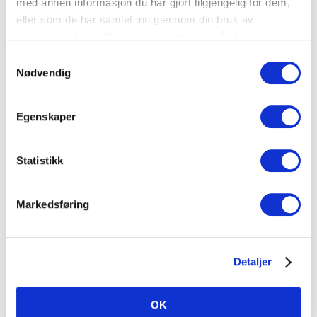
med annen informasjon du har gjort tilgjengelig for dem,
eller som de har samlet inn gjennom din bruk av
tjenestene deres. Du godtar automatisk vår bruk av
informasjonskapsler ved å bruke nettstedet vårt.
Samtykkevalg
Nødvendig
Bruk fryseren for å redde mat
Egenskaper
Kjøleskapet og fryseren er våre viktigste verktøy for å
sikre god holdbarhet på maten vi kjøper og lager, men
det er viktig å bruke…
Statistikk
Markedsføring
Detaljer
OK