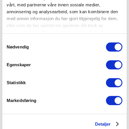
vårt, med partnerne våre innen sosiale medier,
annonsering og analysearbeid, som kan kombinere den
Kjøtt
,
Lammekjøtt
,
Vinslanter
med annen informasjon du har gjort tilgjengelig for dem,
eller som de har samlet inn gjennom din bruk av
tjenestene deres. Du godtar automatisk vår bruk av
informasjonskapsler ved å bruke nettstedet vårt.
Samtykkevalg
Nødvendig
Egenskaper
Statistikk
Dessert
Småretter
Markedsføring
Marengs med hvitvin og rosmarin
Detaljer
Egg
,
Vinslanter