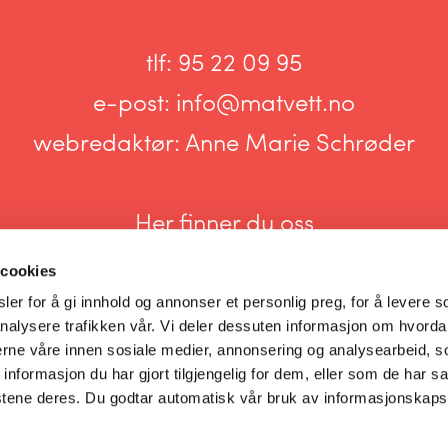
tlf:
95 22 09 95
e-post:
info@matvett.no
webredaktør:
Anne Marie Schrøder
Her finner du oss
 cookies
er for å gi innhold og annonser et personlig preg, for å levere s
nalysere trafikken vår. Vi deler dessuten informasjon om hvorda
nerne våre innen sosiale medier, annonsering og analysearbeid, 
Informasjonskapsler og personvern
formasjon du har gjort tilgjengelig for dem, eller som de har sa
stene deres. Du godtar automatisk vår bruk av informasjonskaps
Innstillinger for informasjonskapsler