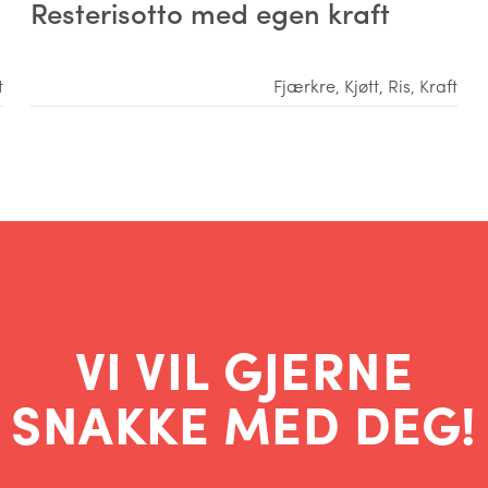
Resterisotto med egen kraft
t
Fjærkre
,
Kjøtt
,
Ris
,
Kraft
VI VIL GJERNE
SNAKKE MED DEG!