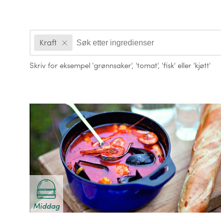
Ingredienser
Kraft
Skriv for eksempel
'grønnsaker'
,
'tomat'
,
'fisk'
eller
'kjøtt'
Oppskrifter
Middag