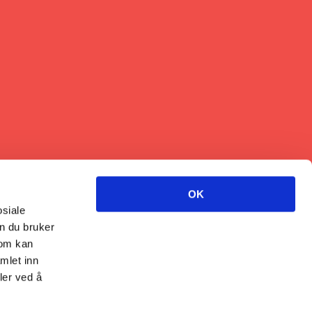
OK
osiale
n du bruker
som kan
mlet inn
ler ved å