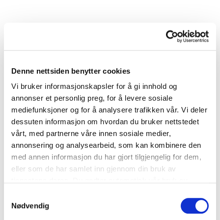
Ingredienser
Kakerester
Skriv for eksempel
'grønnsaker'
,
'tomat'
,
'fisk'
eller
'kjøtt'
Denne nettsiden benytter cookies
Vi bruker informasjonskapsler for å gi innhold og
Oppskrifter
annonser et personlig preg, for å levere sosiale
mediefunksjoner og for å analysere trafikken vår. Vi deler
dessuten informasjon om hvordan du bruker nettstedet
vårt, med partnerne våre innen sosiale medier,
annonsering og analysearbeid, som kan kombinere den
med annen informasjon du har gjort tilgjengelig for dem,
eller som de har samlet inn gjennom din bruk av
tjenestene deres. Du godtar automatisk vår bruk av
informasjonskapsler ved å bruke nettstedet vårt.
Samtykkevalg
Dessert
Nødvendig
Cake pops av kakerester