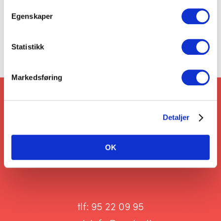
Egenskaper
Kakerester
Statistikk
Markedsføring
Detaljer
VI VIL GJERNE
SNAKKE MED DEG!
OK
tlf:
95 22 09 95