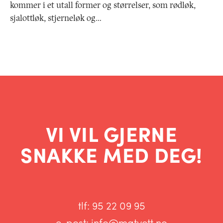
kommer i et utall former og størrelser, som rødløk,
sjalottløk, stjerneløk og…
VI VIL GJERNE
SNAKKE MED DEG!
tlf:
95 22 09 95
e-post:
info@matvett.no