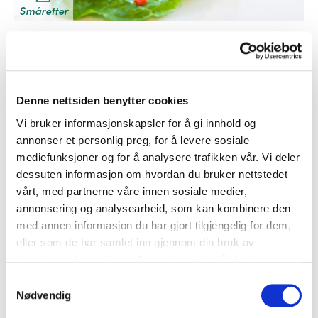
Småretter
«San Choy Bau» – rester på kinesisk
Denne nettsiden benytter cookies
Vi bruker informasjonskapsler for å gi innhold og
annonser et personlig preg, for å levere sosiale
mediefunksjoner og for å analysere trafikken vår. Vi deler
dessuten informasjon om hvordan du bruker nettstedet
vårt, med partnerne våre innen sosiale medier,
annonsering og analysearbeid, som kan kombinere den
med annen informasjon du har gjort tilgjengelig for dem,
Småretter
Suppe
eller som de har samlet inn gjennom din bruk av
tjenestene deres. Du godtar automatisk vår bruk av
Nesten suppe på en spiker
informasjonskapsler ved å bruke nettstedet vårt.
Samtykkevalg
Nødvendig