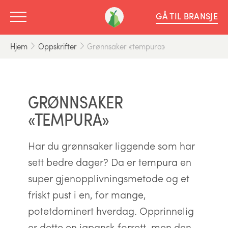
GÅ TIL BRANSJE
Hjem
Oppskrifter
Grønnsaker «tempura»
GRØNNSAKER
«TEMPURA»
Har du grønnsaker liggende som har
sett bedre dager? Da er tempura en
super gjenopplivningsmetode og et
friskt pust i en, for mange,
potetdominert hverdag. Opprinnelig
er dette en japansk forrett, men den