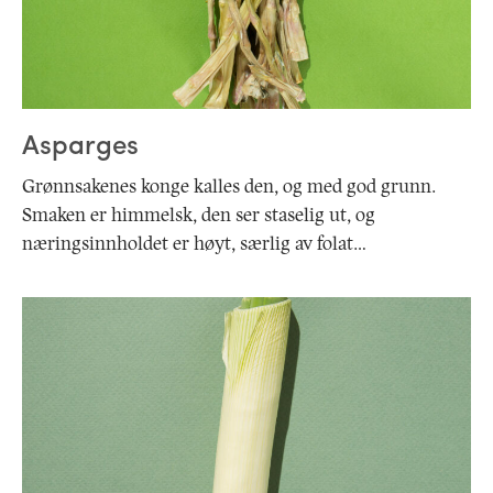
Asparges
Grønnsakenes konge kalles den, og med god grunn.
Smaken er himmelsk, den ser staselig ut, og
næringsinnholdet er høyt, særlig av folat…