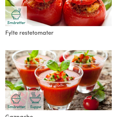
Småretter
Fylte restetomater
Småretter
Suppe
Gazpacho