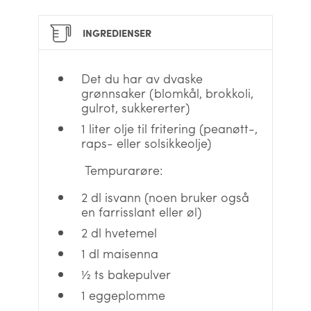
INGREDIENSER
Det du har av dvaske
grønnsaker (blomkål, brokkoli,
gulrot, sukkererter)
1 liter olje til fritering (peanøtt-,
raps- eller solsikkeolje)
Tempurarøre:
2 dl isvann (noen bruker også
en farrisslant eller øl)
2 dl hvetemel
1 dl maisenna
½ ts bakepulver
1 eggeplomme