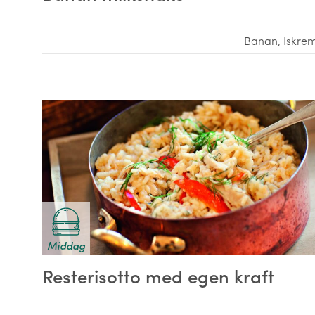
Banan
,
Iskre
Middag
Resterisotto med egen kraft