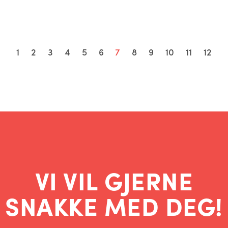
1
2
3
4
5
6
7
8
9
10
11
12
VI VIL GJERNE
SNAKKE MED DEG!