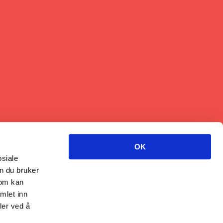
OK
osiale
n du bruker
som kan
mlet inn
ler ved å