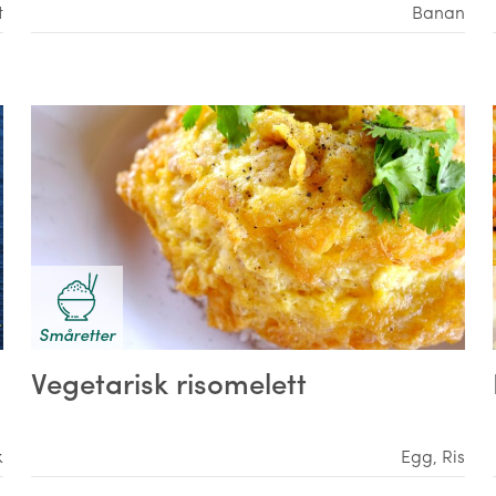
t
Banan
Småretter
Vegetarisk risomelett
k
Egg
,
Ris