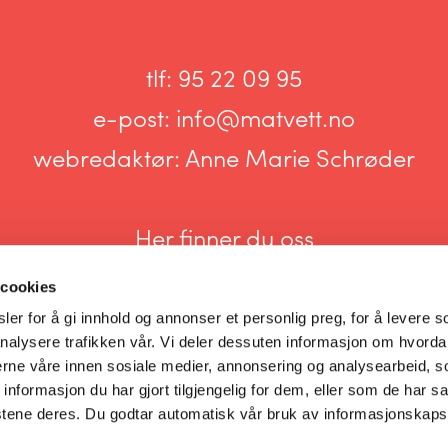
tlf:
95 22 09 95
e-post:
info@matvett.no
webredaktør:
Anne Marie Schrøder
Her finner du oss
 cookies
er for å gi innhold og annonser et personlig preg, for å levere s
nalysere trafikken vår. Vi deler dessuten informasjon om hvorda
nerne våre innen sosiale medier, annonsering og analysearbeid, 
Informasjonskapsler og personvern
formasjon du har gjort tilgjengelig for dem, eller som de har sa
stene deres. Du godtar automatisk vår bruk av informasjonskaps
Innstillinger for informasjonskapsler