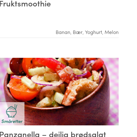
Fruktsmoothie
Banan
,
Bær
,
Yoghurt
,
Melon
Småretter
Panzanella – deilig brødsalat