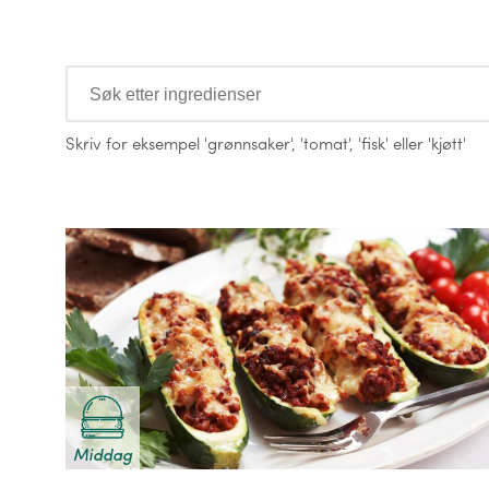
Ingredienser
Skriv for eksempel
'grønnsaker'
,
'tomat'
,
'fisk'
eller
'kjøtt'
Oppskrifter
Middag