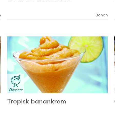
m
Banan
Dessert
Tropisk banankrem