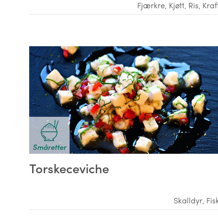
Fjærkre
,
Kjøtt
,
Ris
,
Kraf
Småretter
Torskeceviche
Skalldyr
,
Fis