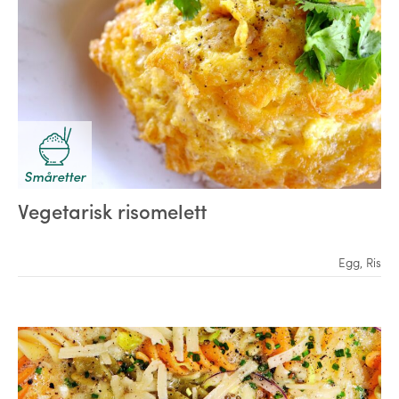
Småretter
Vegetarisk risomelett
Egg
,
Ris