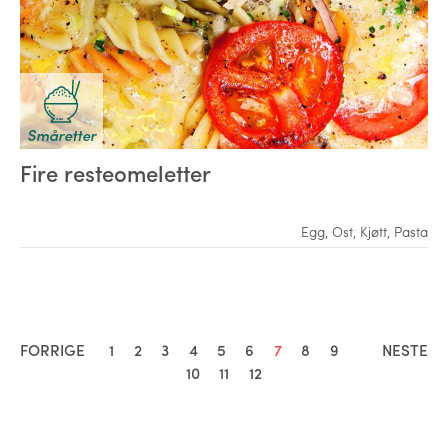
Småretter
Fire resteomeletter
Egg
,
Ost
,
Kjøtt
,
Pasta
FORRIGE
1
2
3
4
5
6
7
8
9
NESTE
10
11
12