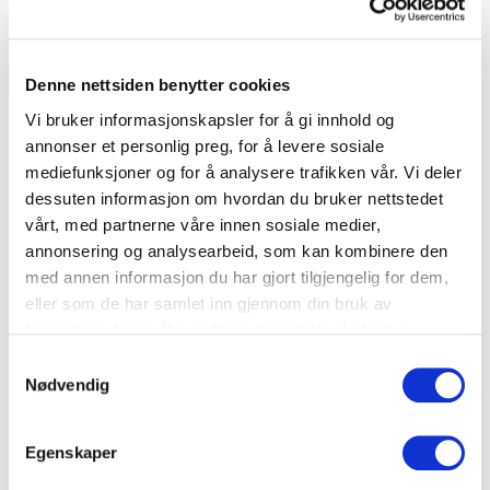
Denne nettsiden benytter cookies
Småretter
Vi bruker informasjonskapsler for å gi innhold og
Panzanella – deilig brødsalat
annonser et personlig preg, for å levere sosiale
mediefunksjoner og for å analysere trafikken vår. Vi deler
Brød
dessuten informasjon om hvordan du bruker nettstedet
vårt, med partnerne våre innen sosiale medier,
annonsering og analysearbeid, som kan kombinere den
med annen informasjon du har gjort tilgjengelig for dem,
eller som de har samlet inn gjennom din bruk av
tjenestene deres. Du godtar automatisk vår bruk av
informasjonskapsler ved å bruke nettstedet vårt.
Samtykkevalg
Nødvendig
Egenskaper