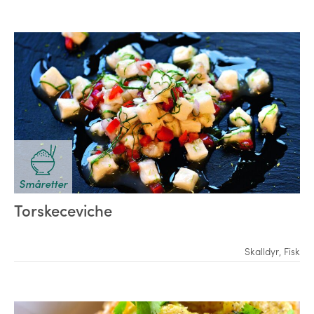
Småretter
Torskeceviche
Skalldyr
,
Fisk