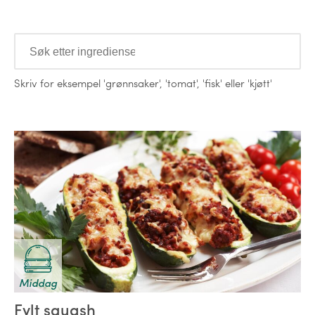
Ingredienser
Skriv for eksempel
'grønnsaker'
,
'tomat'
,
'fisk'
eller
'kjøtt'
Oppskrifter
Middag
Fylt squash