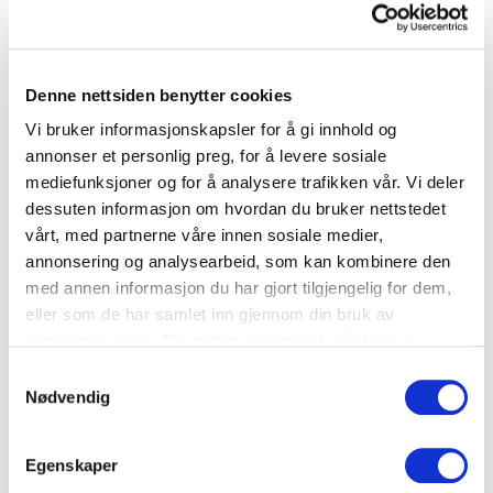
Middag
Denne nettsiden benytter cookies
Chili con carne
Vi bruker informasjonskapsler for å gi innhold og
annonser et personlig preg, for å levere sosiale
mediefunksjoner og for å analysere trafikken vår. Vi deler
Paprika
,
Kjøtt
dessuten informasjon om hvordan du bruker nettstedet
vårt, med partnerne våre innen sosiale medier,
annonsering og analysearbeid, som kan kombinere den
med annen informasjon du har gjort tilgjengelig for dem,
eller som de har samlet inn gjennom din bruk av
tjenestene deres. Du godtar automatisk vår bruk av
informasjonskapsler ved å bruke nettstedet vårt.
Samtykkevalg
Nødvendig
Egenskaper