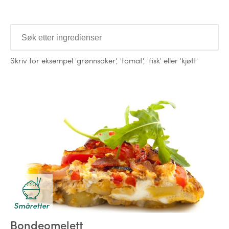
Ingredienser
Skriv for eksempel
'grønnsaker'
,
'tomat'
,
'fisk'
eller
'kjøtt'
Oppskrifter
Småretter
Bondeomelett