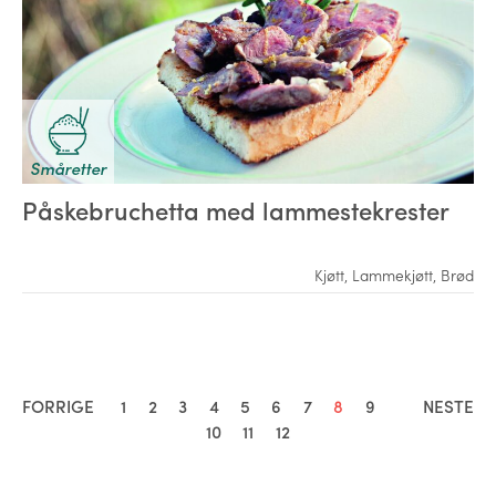
Småretter
Påskebruchetta med lammestekrester
Kjøtt
,
Lammekjøtt
,
Brød
FORRIGE
1
2
3
4
5
6
7
8
9
NESTE
10
11
12