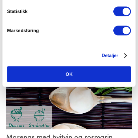
Småretter
Suppe
Statistikk
Gazpacho
Markedsføring
Tomat
Detaljer
OK
Dessert
Småretter
Marengs med hvitvin og rosmarin