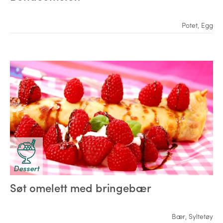
Potet
,
Egg
Dessert
Søt omelett med bringebær
Bær
,
Syltetøy