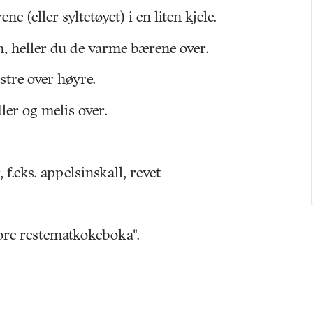
(eller syltetøyet) i en liten kjele.
, heller du de varme bærene over.
tre over høyre.
er og melis over.
f.eks. appelsinskall, revet
tore restematkokeboka".