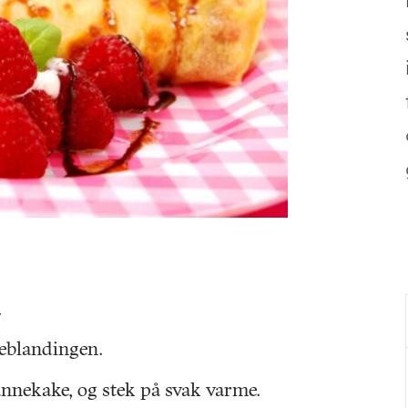
.
geblandingen.
annekake, og stek på svak varme.