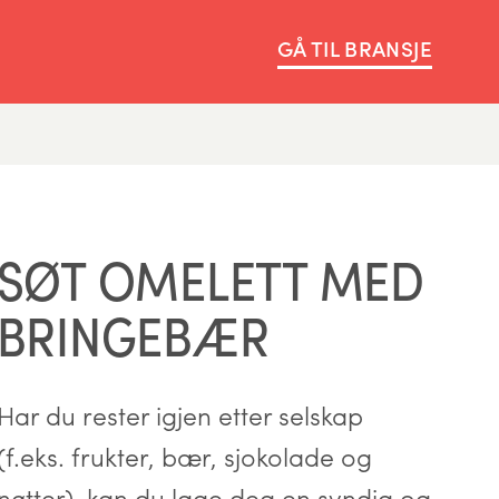
GÅ TIL BRANSJE
SØT OMELETT MED
BRINGEBÆR
Har du rester igjen etter selskap
(f.eks. frukter, bær, sjokolade og
nøtter), kan du lage deg en syndig og