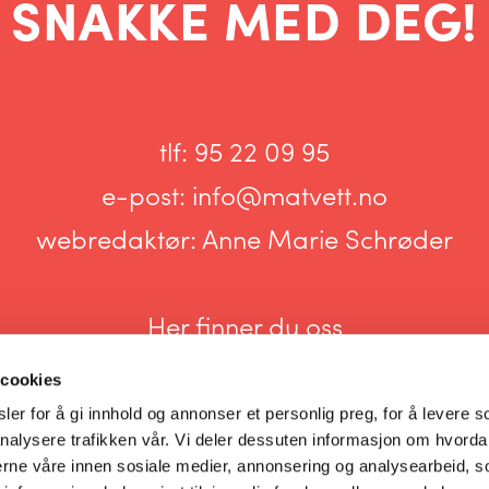
SNAKKE MED DEG!
tlf:
95 22 09 95
e-post:
info@matvett.no
webredaktør:
Anne Marie Schrøder
Her finner du oss
 cookies
er for å gi innhold og annonser et personlig preg, for å levere s
nalysere trafikken vår. Vi deler dessuten informasjon om hvorda
nerne våre innen sosiale medier, annonsering og analysearbeid, 