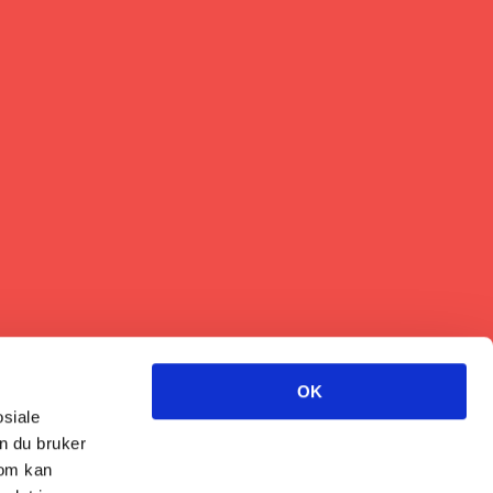
OK
osiale
n du bruker
som kan