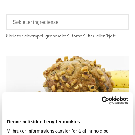
Ingredienser
Skriv for eksempel
'grønnsaker'
,
'tomat'
,
'fisk'
eller
'kjøtt'
Oppskrifter
Dessert
Denne nettsiden benytter cookies
Bananmuffins
Vi bruker informasjonskapsler for å gi innhold og