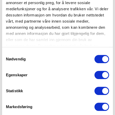
annonser et personlig preg, for å levere sosiale
mediefunksjoner og for å analysere trafikken vår. Vi deler
Banan
dessuten informasjon om hvordan du bruker nettstedet
vårt, med partnerne våre innen sosiale medier,
annonsering og analysearbeid, som kan kombinere den
med annen informasjon du har gjort tilgjengelig for dem,
eller som de har samlet inn gjennom din bruk av
tjenestene deres. Du godtar automatisk vår bruk av
informasjonskapsler ved å bruke nettstedet vårt.
Samtykkevalg
Nødvendig
Egenskaper
Middag
Suppe
Statistikk
Fransk løksuppe
Markedsføring
Løk
,
Ost
,
Brød