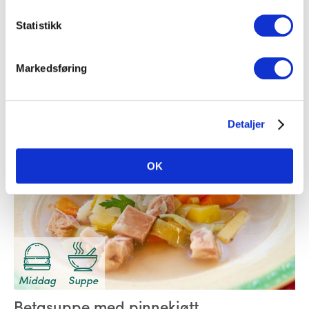
Småretter
Statistikk
Kalkunwraps av nyttårsmaten
Markedsføring
Fjærkre
,
Lefser
Detaljer
OK
Middag
Suppe
Betasuppe med pinnekjøtt