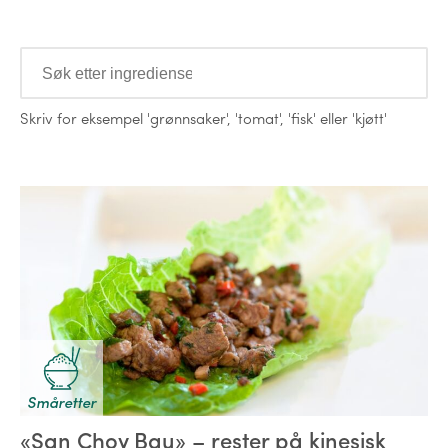
Ingredienser
Skriv for eksempel
'grønnsaker'
,
'tomat'
,
'fisk'
eller
'kjøtt'
Oppskrifter
Småretter
«San Choy Bau» – rester på kinesisk