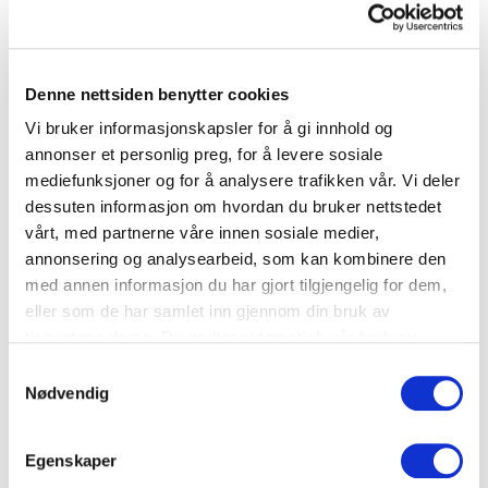
Småretter
Denne nettsiden benytter cookies
Kalde ribbesmørbrød
Vi bruker informasjonskapsler for å gi innhold og
annonser et personlig preg, for å levere sosiale
mediefunksjoner og for å analysere trafikken vår. Vi deler
Julemat
dessuten informasjon om hvordan du bruker nettstedet
vårt, med partnerne våre innen sosiale medier,
annonsering og analysearbeid, som kan kombinere den
med annen informasjon du har gjort tilgjengelig for dem,
eller som de har samlet inn gjennom din bruk av
tjenestene deres. Du godtar automatisk vår bruk av
informasjonskapsler ved å bruke nettstedet vårt.
Samtykkevalg
Nødvendig
Egenskaper