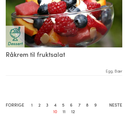
Dessert
Råkrem til fruktsalat
Egg
,
Bær
FORRIGE
1
2
3
4
5
6
7
8
9
NESTE
10
11
12