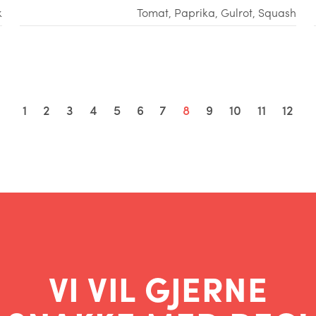
k
Tomat
,
Paprika
,
Gulrot
,
Squash
1
2
3
4
5
6
7
8
9
10
11
12
VI VIL GJERNE