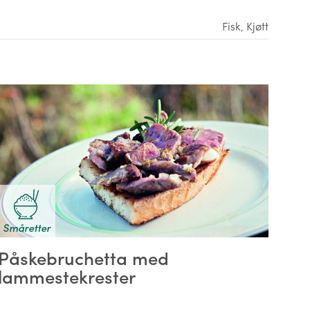
Fisk
,
Kjøtt
Småretter
Påskebruchetta med
lammestekrester