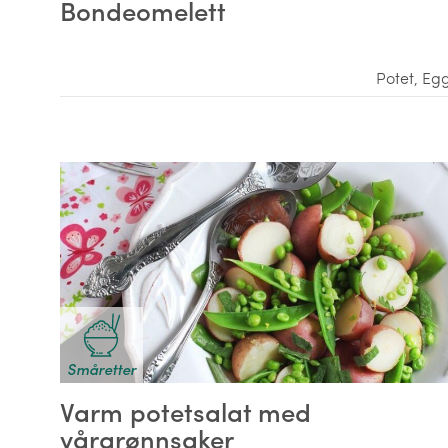
Bondeomelett
Potet
,
Eg
Småretter
Varm potetsalat med
vårgrønnsaker