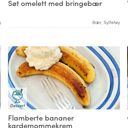
Søt omelett med bringebær
g
Bær
,
Syltetøy
Dessert
Flamberte bananer
kardemommekrem