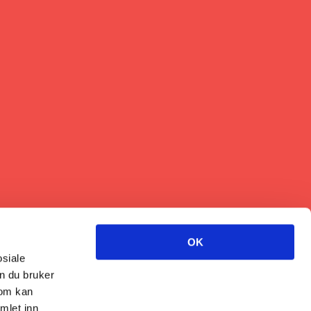
OK
osiale
n du bruker
som kan
mlet inn