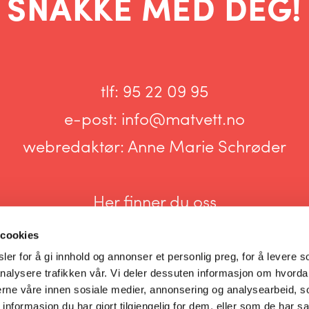
SNAKKE MED DEG!
tlf:
95 22 09 95
e-post:
info@matvett.no
webredaktør:
Anne Marie Schrøder
Her finner du oss
 cookies
er for å gi innhold og annonser et personlig preg, for å levere s
nalysere trafikken vår. Vi deler dessuten informasjon om hvorda
nerne våre innen sosiale medier, annonsering og analysearbeid, 
Informasjonskapsler og personvern
formasjon du har gjort tilgjengelig for dem, eller som de har sa