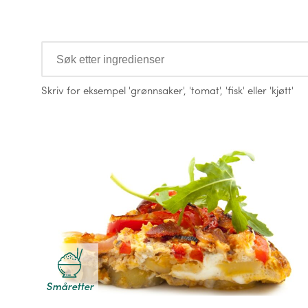
Ingredienser
Skriv for eksempel
'grønnsaker'
,
'tomat'
,
'fisk'
eller
'kjøtt'
Oppskrifter
Småretter