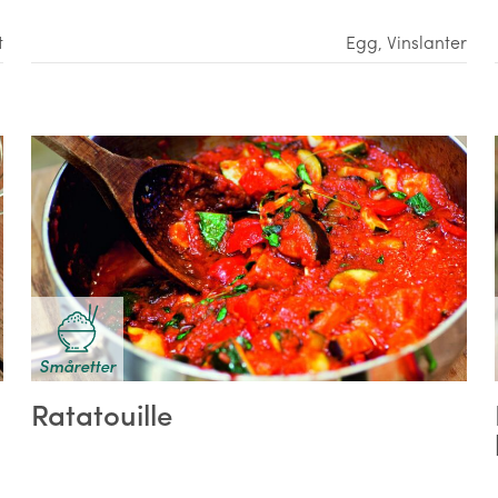
t
Egg
,
Vinslanter
Småretter
Ratatouille