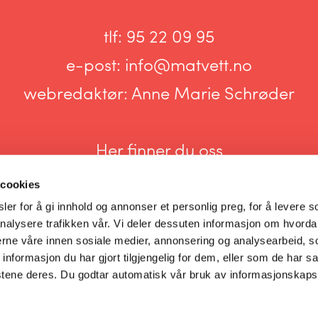
tlf:
95 22 09 95
e-post:
info@matvett.no
webredaktør:
Anne Marie Schrøder
Her finner du oss
 cookies
er for å gi innhold og annonser et personlig preg, for å levere s
nalysere trafikken vår. Vi deler dessuten informasjon om hvorda
nerne våre innen sosiale medier, annonsering og analysearbeid, 
Informasjonskapsler og personvern
formasjon du har gjort tilgjengelig for dem, eller som de har sa
stene deres. Du godtar automatisk vår bruk av informasjonskaps
Innstillinger for informasjonskapsler