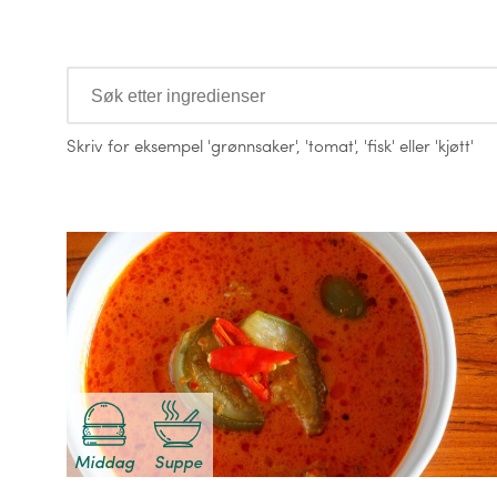
Ingredienser
Skriv for eksempel
'grønnsaker'
,
'tomat'
,
'fisk'
eller
'kjøtt'
Oppskrifter
Middag
Suppe