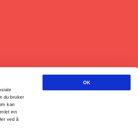
OK
osiale
n du bruker
som kan
mlet inn
ler ved å