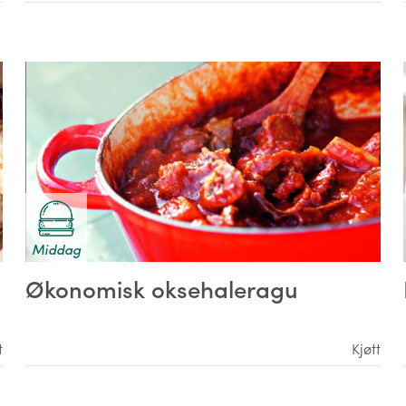
Middag
Økonomisk oksehaleragu
t
Kjøtt