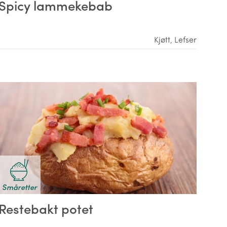
Spicy lammekebab
Kjøtt
,
Lefser
Småretter
Restebakt potet