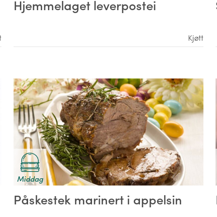
Hjemmelaget leverpostei
t
Kjøtt
Middag
Påskestek marinert i appelsin