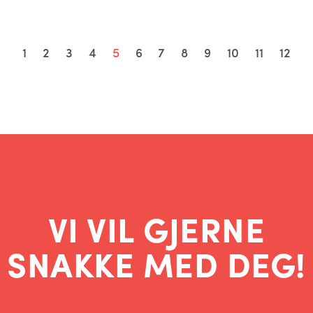
1
2
3
4
5
6
7
8
9
10
11
12
VI VIL GJERNE
SNAKKE MED DEG!