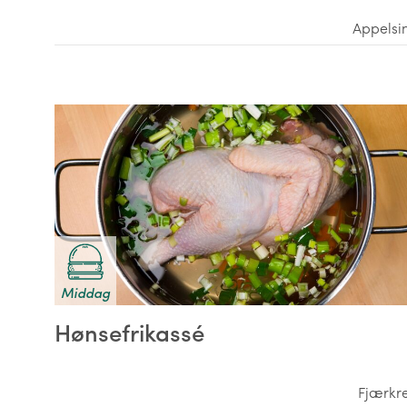
Appelsi
Middag
Hønsefrikassé
Fjærkr