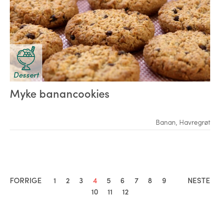
Dessert
Myke banancookies
Banan
,
Havregrøt
FORRIGE
1
2
3
4
5
6
7
8
9
NESTE
10
11
12