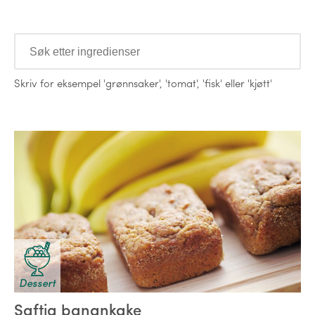
Ingredienser
Skriv for eksempel
'grønnsaker'
,
'tomat'
,
'fisk'
eller
'kjøtt'
Oppskrifter
Dessert
Saftig banankake