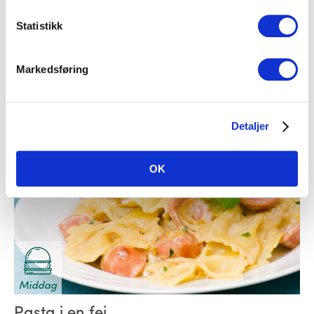
Middag
Statistikk
Stekt ris med kylling
Markedsføring
Fjærkre
,
Ris
Detaljer
OK
Middag
Pasta i en fei