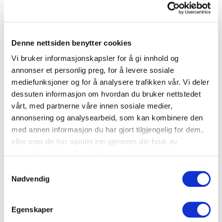
Dessert
Denne nettsiden benytter cookies
Potet i ny drakt
Vi bruker informasjonskapsler for å gi innhold og
annonser et personlig preg, for å levere sosiale
mediefunksjoner og for å analysere trafikken vår. Vi deler
Potet
dessuten informasjon om hvordan du bruker nettstedet
vårt, med partnerne våre innen sosiale medier,
annonsering og analysearbeid, som kan kombinere den
med annen informasjon du har gjort tilgjengelig for dem,
eller som de har samlet inn gjennom din bruk av
tjenestene deres. Du godtar automatisk vår bruk av
informasjonskapsler ved å bruke nettstedet vårt.
Samtykkevalg
Nødvendig
Egenskaper