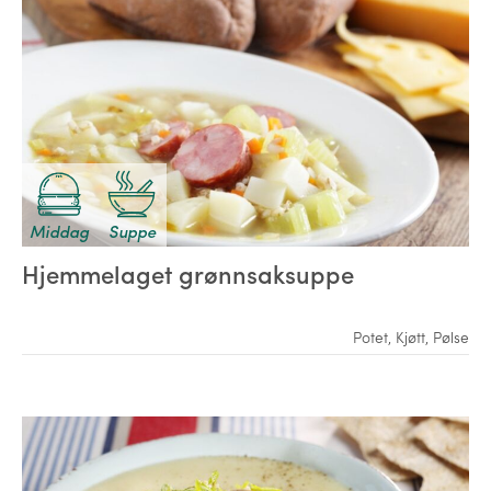
Middag
Suppe
Hjemmelaget grønnsaksuppe
Potet
,
Kjøtt
,
Pølse