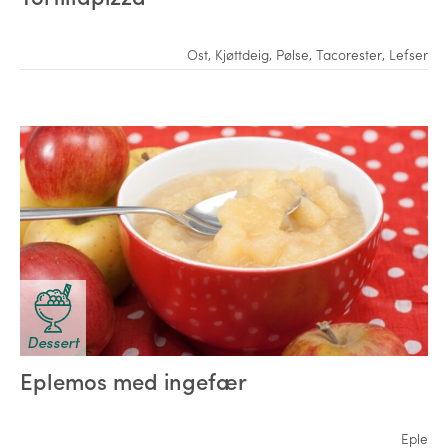
Ost
,
Kjøttdeig
,
Pølse
,
Tacorester
,
Lefser
Dessert
Eplemos med ingefær
Eple