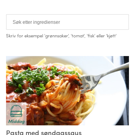
Ingredienser
Skriv for eksempel
'grønnsaker'
,
'tomat'
,
'fisk'
eller
'kjøtt'
Oppskrifter
Middag
Pasta med søndagssaus