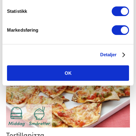
Småretter
Statistikk
Club sandwich
Markedsføring
Fjærkre
,
Potet
,
Bacon
,
Skinke
,
Brød
Detaljer
OK
Middag
Småretter
Tortillapizza