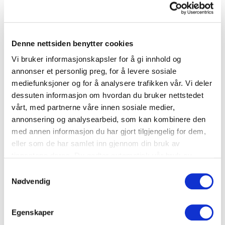
Middag
Suppe
Denne nettsiden benytter cookies
løft restematen med god kraft
Vi bruker informasjonskapsler for å gi innhold og
annonser et personlig preg, for å levere sosiale
mediefunksjoner og for å analysere trafikken vår. Vi deler
Fjærkre
,
Skalldyr
,
Fisk
,
Kjøtt
dessuten informasjon om hvordan du bruker nettstedet
vårt, med partnerne våre innen sosiale medier,
annonsering og analysearbeid, som kan kombinere den
med annen informasjon du har gjort tilgjengelig for dem,
eller som de har samlet inn gjennom din bruk av
tjenestene deres. Du godtar automatisk vår bruk av
informasjonskapsler ved å bruke nettstedet vårt.
Samtykkevalg
Nødvendig
Egenskaper