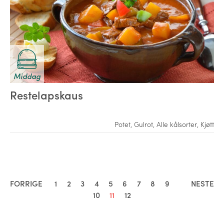
Middag
Restelapskaus
Potet
,
Gulrot
,
Alle kålsorter
,
Kjøtt
FORRIGE
1
2
3
4
5
6
7
8
9
NESTE
10
11
12