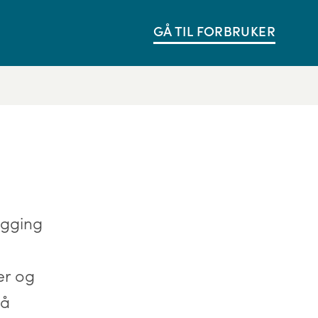
GÅ TIL FORBRUKER
egging
er og
 å