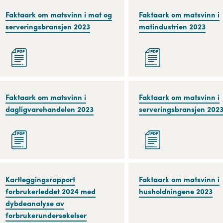
2022
tall
Faktaark
Faktaark om matsvinn i mat og
Faktaark
Faktaark om matsvinn i
om
serveringsbransjen 2023
om
matindustrien 2023
matsvinn
matsvinn
i
i
mat
matindustrien
og
2023
serveringsbransjen
Faktaark
Faktaark om matsvinn i
Faktaark
Faktaark om matsvinn i
2023
om
dagligvarehandelen 2023
om
serveringsbransjen 202
matsvinn
matsvinn
i
i
dagligvarehandelen
serveringsbransjen
2023
2023
Kartleggingsrapport
Kartleggingsrapport
Faktaark
Faktaark om matsvinn i
forbrukerleddet
forbrukerleddet 2024 med
om
husholdningene 2023
2024
dybdeanalyse av
matsvinn
med
forbrukerundersøkelser
i