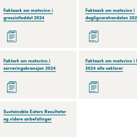
serveringsbransjen
Faktaark
Faktaark om matsvinn i
Faktaark
Faktaark om matsvinn i
2024
om
grossistleddet 2024
om
dagligvarehandelen 20
matsvinn
matsvinn
i
i
grossistleddet
dagligvarehandelen
2024
2024
Faktark
Faktark om matsvinn i
Faktaark
Faktaark om matsvinn i
om
serveringsbransjen 2024
om
2024 alle sektorer
matsvinn
matsvinn
i
i
serveringsbransjen
Norge
2024
2024
alle
Sustainable
Sustainable Eaters Resultater
sektorer
Eaters
og videre anbefalinger
Resultater
og