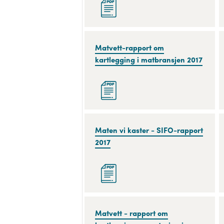
2010-
2015
Matvett-
Matvett-rapport om
rapport
kartlegging i matbransjen 2017
om
kartlegging
i
matbransjen
2017
Maten
Maten vi kaster - SIFO-rapport
vi
2017
kaster
-
SIFO-
rapport
2017
Matvett
Matvett - rapport om