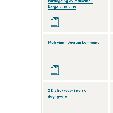
-
kartlegging av matsvinn i
rapport
Norge 2015 2019
om
kartlegging
av
matsvinn
i
Matsvinn
Matsvinn i Baerum kommune
Norge
i
2015
Baerum
2019
kommune
2
2 D strekkoder i norsk
D
dagligvare
strekkoder
i