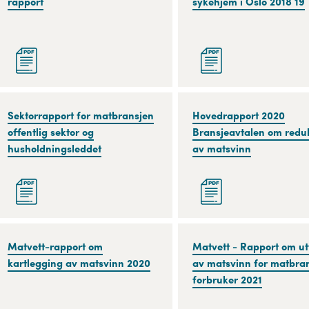
2020
rapport
Kutt
sykehjem i Oslo 2018 19
rapport
Matsvinn2020
sykehjem
i
Oslo
2018
19
Sektorrapport
Sektorrapport for matbransjen
Hovedrapport
Hovedrapport 2020
for
offentlig sektor og
2020
Bransjeavtalen om redu
matbransjen
husholdningsleddet
Bransjeavtalen
av matsvinn
offentlig
om
sektor
reduksjon
og
av
husholdningsleddet
matsvinn
Matvett-
Matvett-rapport om
Matvett
Matvett - Rapport om ut
rapport
kartlegging av matsvinn 2020
-
av matsvinn for matbra
om
Rapport
forbruker 2021
kartlegging
om