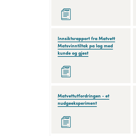
KBS
2023
Innsiktsrapport
Innsiktsrapport fra Matvett
fra
Matsvinntiltak pa lag med
Matvett
kunde og gjest
Matsvinntiltak
pa
lag
med
kunde
Matvettutfordringen
Matvettutfordringen - et
og
-
nudgeeksperiment
gjest
et
nudgeeksperiment