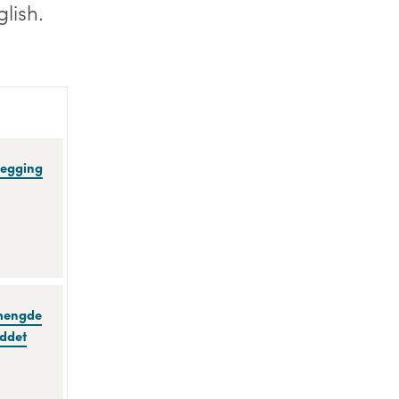
lish.
legging
 mengde
eddet