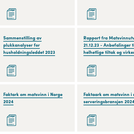
dybdeanalyse
husholdningene
av
2023
forbrukerundersøkelser
Sammenstilling
Sammenstilling av
Rapport
Rapport fra Matsvinnut
av
plukkanalyser for
fra
21.12.23 - Anbefalinger ti
plukkanalyser
husholdningsleddet 2023
Matsvinnutvalget
helhetlige tiltak og virk
for
21.12.23
husholdningsleddet
-
2023
Anbefalinger
til
helhetlige
Faktark
Faktark om matsvinn i Norge
Faktaark
Faktaark om matsvinn i
tiltak
om
2024
om
serveringsbransjen 202
og
matsvinn
matsvinn
virkemidler
i
i
Norge
mat
2024
og