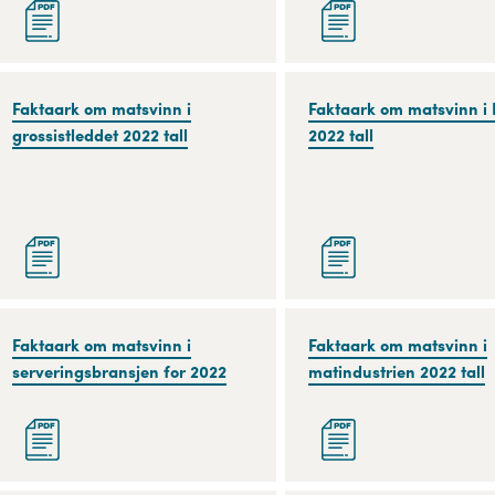
av
utvikling
matsvinn
av
2020
matsvinn
for
Faktaark
Faktaark om matsvinn i
Faktaark
Faktaark om matsvinn i
matbransje
om
grossistleddet 2022 tall
om
2022 tall
og
matsvinn
matsvinn
forbruker
i
i
2021
grossistleddet
KBS
2022
2022
tall
tall
Faktaark
Faktaark om matsvinn i
Faktaark
Faktaark om matsvinn i
om
serveringsbransjen for 2022
om
matindustrien 2022 tall
matsvinn
matsvinn
i
i
serveringsbransjen
matindustrien
for
2022