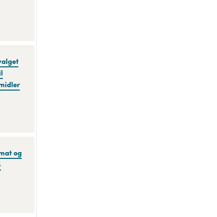
valget
l
emidler
 mat og
4