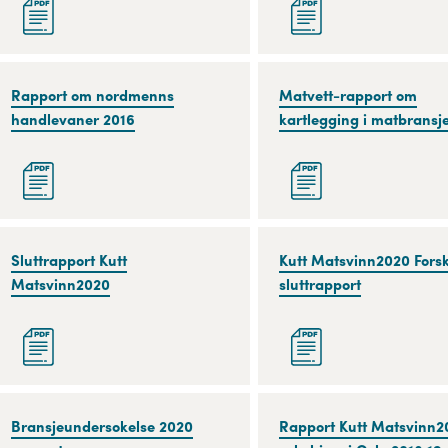
i
matsvinn
matbransjen
på
2016
forbrukerleddet
2016
Rapport
Rapport om nordmenns
Matvett-
Matvett-rapport om
om
handlevaner 2016
rapport
kartlegging i matbransj
nordmenns
om
handlevaner
kartlegging
2016
i
matbransjen
2018
Sluttrapport
Sluttrapport Kutt
Kutt
Kutt Matsvinn2020 Fors
Kutt
Matsvinn2020
Matsvinn2020
sluttrapport
Matsvinn2020
Forskning
sluttrapport
Bransjeundersokelse
Bransjeundersokelse 2020
Rapport
Rapport Kutt Matsvinn2