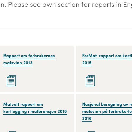
. Please see own section for reports in Eng
Rapport
Rapport om forbrukernes
ForMat-
ForMat-rapport om kart
om
matsvinn 2013
rapport
2015
forbrukernes
om
matsvinn
kartlegging
2013
2015
Matvett
Matvett rapport om
Nasjonal
Nasjonal beregning av
rapport
kartlegging i matbransjen 2016
beregning
matsvinn på forbrukerl
om
av
2016
kartlegging
mengde