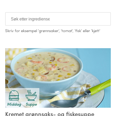
Ingredienser
Skriv for eksempel
'grønnsaker'
,
'tomat'
,
'fisk'
eller
'kjøtt'
Oppskrifter
Middag
Suppe
Kremet grønnsaks- og fiskesuppe