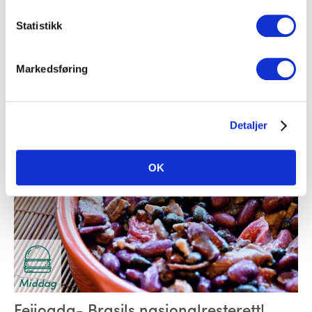
Middag
Statistikk
Bouillabaisse
Markedsføring
Paprika
,
Skalldyr
,
Fisk
,
Kraft
Detaljer
OK
Middag
Feijoada- Brasils nasjonalresterett!