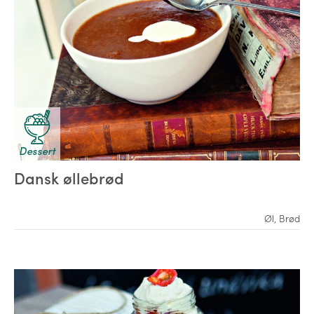
Dessert
Dansk øllebrød
Øl
,
Brød