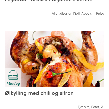
Alle kålsorter
,
Kjøtt
,
Appelsin
,
Pølse
Middag
Ølkylling med chili og sitron
Fjærkre
,
Potet
,
Øl