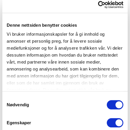
Middag
Denne nettsiden benytter cookies
Restepai
Vi bruker informasjonskapsler for å gi innhold og
annonser et personlig preg, for å levere sosiale
mediefunksjoner og for å analysere trafikken vår. Vi deler
Fjærkre
,
Potet
,
Skalldyr
,
Ost
,
Kjøtt
,
Røkelaks
dessuten informasjon om hvordan du bruker nettstedet
vårt, med partnerne våre innen sosiale medier,
annonsering og analysearbeid, som kan kombinere den
med annen informasjon du har gjort tilgjengelig for dem,
eller som de har samlet inn gjennom din bruk av
tjenestene deres. Du godtar automatisk vår bruk av
informasjonskapsler ved å bruke nettstedet vårt.
Samtykkevalg
Nødvendig
Egenskaper