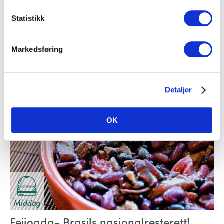
Middag
Statistikk
Bouillabaisse
Markedsføring
Paprika
,
Skalldyr
,
Fisk
,
Kraft
Detaljer
OK
Middag
Feijoada- Brasils nasjonalresterett!