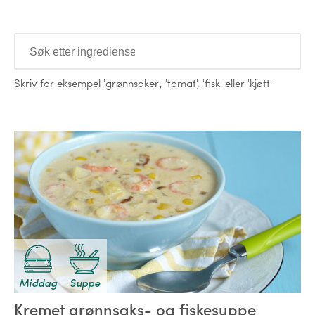
Ingredienser
Skriv for eksempel
'grønnsaker'
,
'tomat'
,
'fisk'
eller
'kjøtt'
Oppskrifter
Middag
Suppe
Kremet grønnsaks- og fiskesuppe