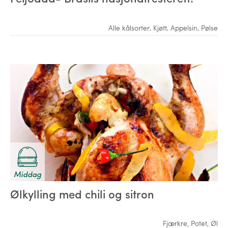
Alle kålsorter
,
Kjøtt
,
Appelsin
,
Pølse
Middag
Ølkylling med chili og sitron
Fjærkre
,
Potet
,
Øl