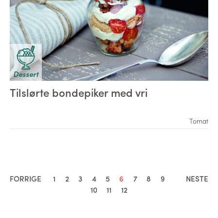
Dessert
Tilslørte bondepiker med vri
Tomat
FORRIGE
1
2
3
4
5
6
7
8
9
NESTE
10
11
12