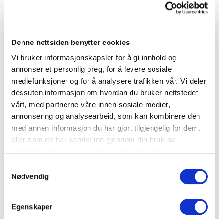
Middag
Denne nettsiden benytter cookies
Restepai
Vi bruker informasjonskapsler for å gi innhold og
annonser et personlig preg, for å levere sosiale
mediefunksjoner og for å analysere trafikken vår. Vi deler
Fjærkre
,
Potet
,
Skalldyr
,
Ost
,
Kjøtt
,
Røkelaks
dessuten informasjon om hvordan du bruker nettstedet
vårt, med partnerne våre innen sosiale medier,
annonsering og analysearbeid, som kan kombinere den
med annen informasjon du har gjort tilgjengelig for dem,
eller som de har samlet inn gjennom din bruk av
tjenestene deres. Du godtar automatisk vår bruk av
informasjonskapsler ved å bruke nettstedet vårt.
Samtykkevalg
Nødvendig
Egenskaper