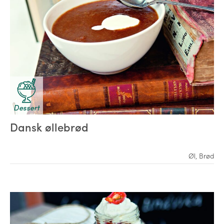
Dessert
Dansk øllebrød
Øl
,
Brød