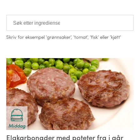
Ingredienser
Skriv for eksempel
'grønnsaker'
,
'tomat'
,
'fisk'
eller
'kjøtt'
Oppskrifter
Middag
Elgkarbonader med poteter fra i går