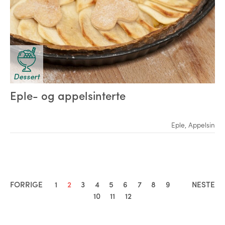
Dessert
Eple- og appelsinterte
Eple
,
Appelsin
FORRIGE
1
2
3
4
5
6
7
8
9
NESTE
10
11
12