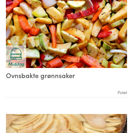
Middag
Ovnsbakte grønnsaker
Potet