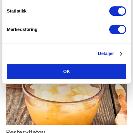
Statistikk
Potet- og brokkolisuppe
Markedsføring
Potet
,
Alle kålsorter
Detaljer
OK
Restesyltetøy