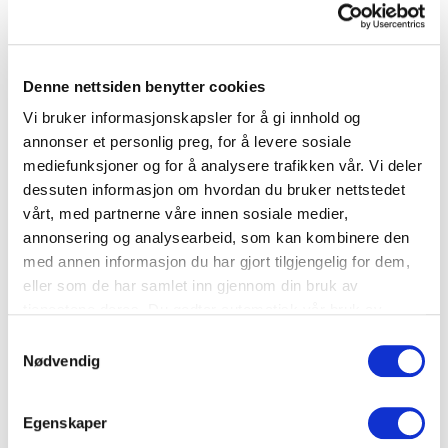
Småretter
Denne nettsiden benytter cookies
Fylte restetomater
Vi bruker informasjonskapsler for å gi innhold og
annonser et personlig preg, for å levere sosiale
mediefunksjoner og for å analysere trafikken vår. Vi deler
Tomat
,
Ris
dessuten informasjon om hvordan du bruker nettstedet
vårt, med partnerne våre innen sosiale medier,
annonsering og analysearbeid, som kan kombinere den
med annen informasjon du har gjort tilgjengelig for dem,
eller som de har samlet inn gjennom din bruk av
tjenestene deres. Du godtar automatisk vår bruk av
informasjonskapsler ved å bruke nettstedet vårt.
Samtykkevalg
Nødvendig
Egenskaper