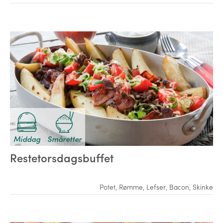
Middag
Småretter
Restetorsdagsbuffet
Potet
,
Rømme
,
Lefser
,
Bacon
,
Skinke