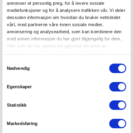
annonser et personlig preg, for å levere sosiale
mediefunksjoner og for å analysere trafikken vår. Vi deler
Banan
dessuten informasjon om hvordan du bruker nettstedet
vårt, med partnerne våre innen sosiale medier,
annonsering og analysearbeid, som kan kombinere den
med annen informasjon du har gjort tilgjengelig for dem,
eller som de har samlet inn gjennom din bruk av
tjenestene deres. Du godtar automatisk vår bruk av
informasjonskapsler ved å bruke nettstedet vårt.
Samtykkevalg
Nødvendig
Egenskaper
Middag
Suppe
Statistikk
Fransk løksuppe
Markedsføring
Løk
,
Ost
,
Brød