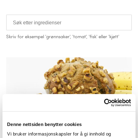
Ingredienser
Skriv for eksempel
'grønnsaker'
,
'tomat'
,
'fisk'
eller
'kjøtt'
Oppskrifter
Dessert
Denne nettsiden benytter cookies
Bananmuffins
Vi bruker informasjonskapsler for å gi innhold og