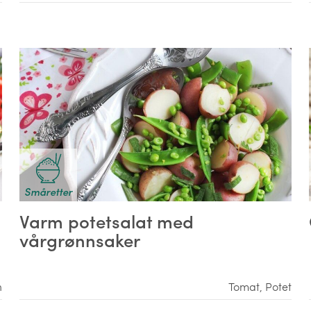
Småretter
Varm potetsalat med
vårgrønnsaker
h
Tomat
,
Potet