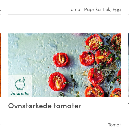
s
Tomat
,
Paprika
,
Løk
,
Egg
Småretter
Ovnstørkede tomater
t
Tomat