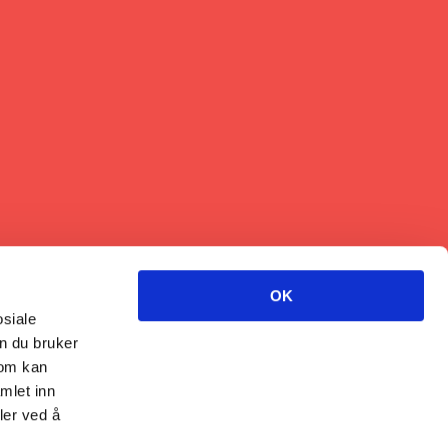
OK
osiale
n du bruker
som kan
mlet inn
ler ved å