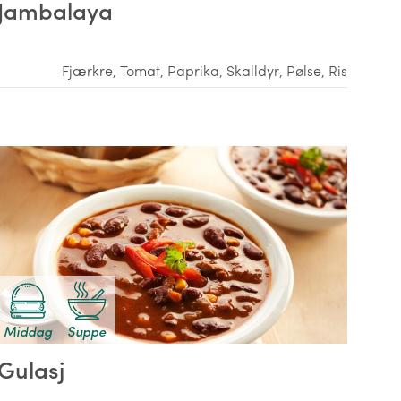
Jambalaya
Fjærkre
,
Tomat
,
Paprika
,
Skalldyr
,
Pølse
,
Ris
Middag
Suppe
Gulasj