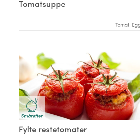
Tomatsuppe
Tomat
,
Eg
Småretter
Fylte restetomater