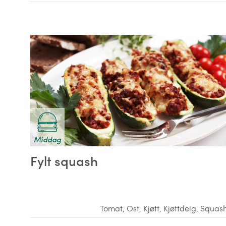
Middag
Fylt squash
Tomat
,
Ost
,
Kjøtt
,
Kjøttdeig
,
Squas