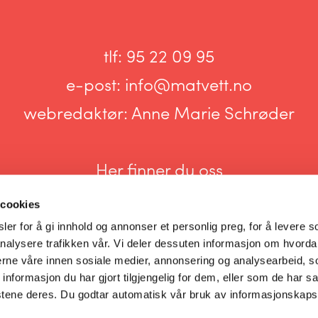
tlf:
95 22 09 95
e-post:
info@matvett.no
webredaktør:
Anne Marie Schrøder
Her finner du oss
 cookies
er for å gi innhold og annonser et personlig preg, for å levere s
nalysere trafikken vår. Vi deler dessuten informasjon om hvorda
nerne våre innen sosiale medier, annonsering og analysearbeid, 
Informasjonskapsler og personvern
formasjon du har gjort tilgjengelig for dem, eller som de har sa
stene deres. Du godtar automatisk vår bruk av informasjonskaps
Innstillinger for informasjonskapsler