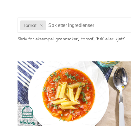
Ingredienser
Tomat
Skriv for eksempel
'grønnsaker'
,
'tomat'
,
'fisk'
eller
'kjøtt'
Oppskrifter
Middag