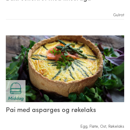
Gulrot
Middag
Pai med asparges og røkelaks
Egg
,
Fløte
,
Ost
,
Røkelaks