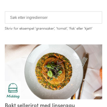
Ingredienser
Skriv for eksempel
'grønnsaker'
,
'tomat'
,
'fisk'
eller
'kjøtt'
Oppskrifter
Middag
Bakt sellerirot med linseragu