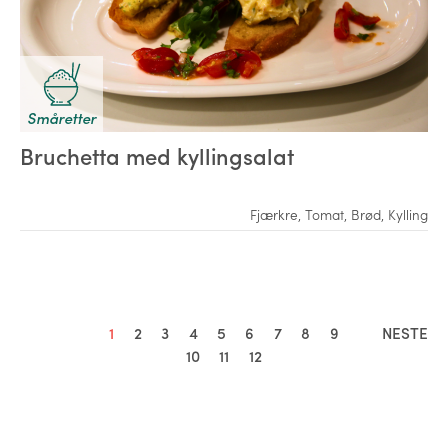
Småretter
Bruchetta med kyllingsalat
Fjærkre
,
Tomat
,
Brød
,
Kylling
1
2
3
4
5
6
7
8
9
NESTE
10
11
12