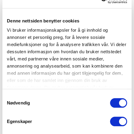
Denne nettsiden benytter cookies
Småretter
Vi bruker informasjonskapsler for å gi innhold og
Purre med enkel hollandaise
annonser et personlig preg, for å levere sosiale
mediefunksjoner og for å analysere trafikken vår. Vi deler
dessuten informasjon om hvordan du bruker nettstedet
vårt, med partnerne våre innen sosiale medier,
annonsering og analysearbeid, som kan kombinere den
med annen informasjon du har gjort tilgjengelig for dem,
eller som de har samlet inn gjennom din bruk av
tjenestene deres. Du godtar automatisk vår bruk av
informasjonskapsler ved å bruke nettstedet vårt.
Samtykkevalg
Nødvendig
Egenskaper