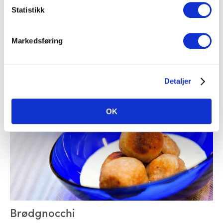
Statistikk
Lompefest
Markedsføring
Lefser
Detaljer
OK
Brødgnocchi