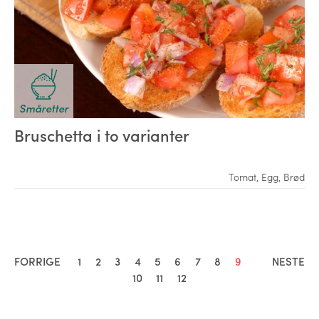
Småretter
Bruschetta i to varianter
Tomat
,
Egg
,
Brød
FORRIGE
1
2
3
4
5
6
7
8
9
NESTE
10
11
12