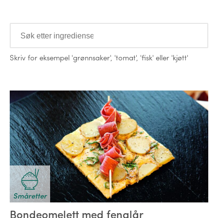
Ingredienser
Skriv for eksempel
'grønnsaker'
,
'tomat'
,
'fisk'
eller
'kjøtt'
Oppskrifter
Småretter
Bondeomelett med fenalår