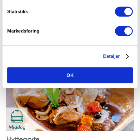
Middag
Statistikk
Fiskekaker med agurkskallsalat
Markedsføring
Fisk
Detaljer
OK
Middag
Hyttegryte