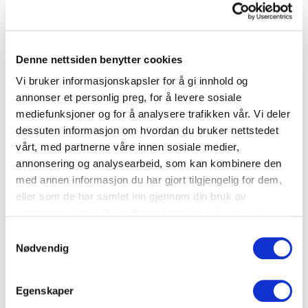
Småretter
Denne nettsiden benytter cookies
Cordon Bleu potetpannekaker
Vi bruker informasjonskapsler for å gi innhold og
annonser et personlig preg, for å levere sosiale
mediefunksjoner og for å analysere trafikken vår. Vi deler
Potet
,
Ost
dessuten informasjon om hvordan du bruker nettstedet
vårt, med partnerne våre innen sosiale medier,
annonsering og analysearbeid, som kan kombinere den
med annen informasjon du har gjort tilgjengelig for dem,
eller som de har samlet inn gjennom din bruk av
tjenestene deres. Du godtar automatisk vår bruk av
informasjonskapsler ved å bruke nettstedet vårt.
Samtykkevalg
Nødvendig
Egenskaper