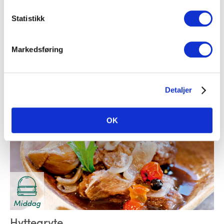
Middag
Statistikk
Fiskekaker med agurkskallsalat
Markedsføring
Fisk
Detaljer
OK
Middag
Hyttegryte