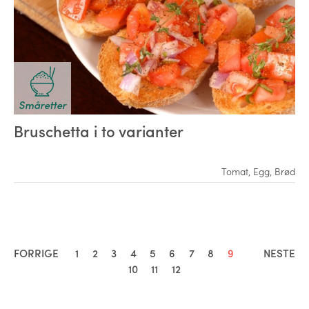
Småretter
Bruschetta i to varianter
Tomat
,
Egg
,
Brød
FORRIGE
1
2
3
4
5
6
7
8
9
NESTE
10
11
12