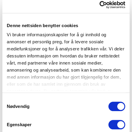
Småretter
Denne nettsiden benytter cookies
Cordon Bleu potetpannekaker
Vi bruker informasjonskapsler for å gi innhold og
annonser et personlig preg, for å levere sosiale
mediefunksjoner og for å analysere trafikken vår. Vi deler
Potet
,
Ost
dessuten informasjon om hvordan du bruker nettstedet
vårt, med partnerne våre innen sosiale medier,
annonsering og analysearbeid, som kan kombinere den
med annen informasjon du har gjort tilgjengelig for dem,
eller som de har samlet inn gjennom din bruk av
tjenestene deres. Du godtar automatisk vår bruk av
informasjonskapsler ved å bruke nettstedet vårt.
Samtykkevalg
Nødvendig
Egenskaper