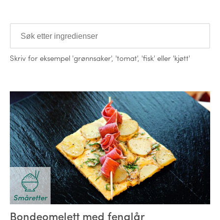
Ingredienser
Skriv for eksempel
'grønnsaker'
,
'tomat'
,
'fisk'
eller
'kjøtt'
Oppskrifter
Småretter
Bondeomelett med fenalår