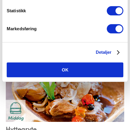
Middag
Statistikk
Fiskekaker med agurkskallsalat
Markedsføring
Fisk
Detaljer
OK
Middag
Hyttegryte