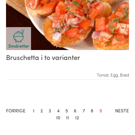
Småretter
Bruschetta i to varianter
Tomat
,
Egg
,
Brød
FORRIGE
1
2
3
4
5
6
7
8
9
NESTE
10
11
12