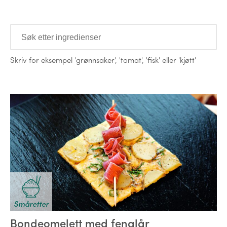
Ingredienser
Skriv for eksempel
'grønnsaker'
,
'tomat'
,
'fisk'
eller
'kjøtt'
Oppskrifter
Småretter
Bondeomelett med fenalår