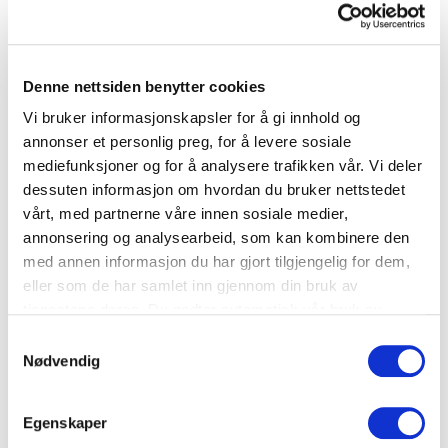
Småretter
Denne nettsiden benytter cookies
Cordon Bleu potetpannekaker
Vi bruker informasjonskapsler for å gi innhold og
annonser et personlig preg, for å levere sosiale
mediefunksjoner og for å analysere trafikken vår. Vi deler
Potet
,
Ost
dessuten informasjon om hvordan du bruker nettstedet
vårt, med partnerne våre innen sosiale medier,
annonsering og analysearbeid, som kan kombinere den
med annen informasjon du har gjort tilgjengelig for dem,
eller som de har samlet inn gjennom din bruk av
tjenestene deres. Du godtar automatisk vår bruk av
informasjonskapsler ved å bruke nettstedet vårt.
Samtykkevalg
Nødvendig
Egenskaper