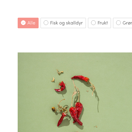
Alle
Fisk og skalldyr
Frukt
Grø
Råvarer