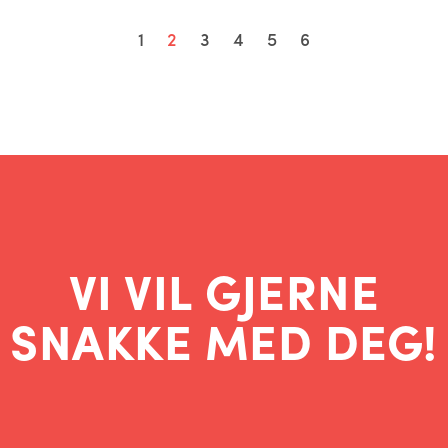
1
2
3
4
5
6
VI VIL GJERNE
SNAKKE MED DEG!