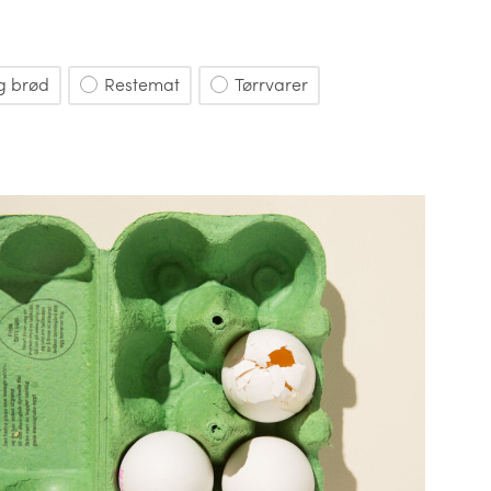
g brød
Restemat
Tørrvarer