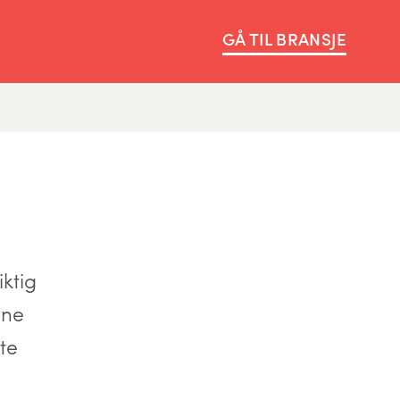
GÅ TIL BRANSJE
ktig
ene
tte