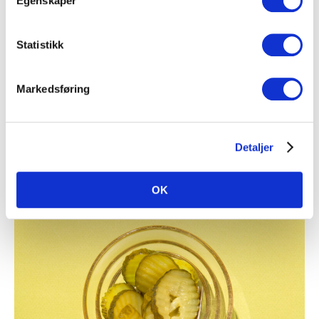
Egenskaper
Statistikk
Sauser, pureer og pesto
Markedsføring
Det fins en rekke sauser som likner på tacosaus,
tomatpuré, pesto og andre kryddersauser, som alle har
det til felles at de har svært god
Detaljer
OK