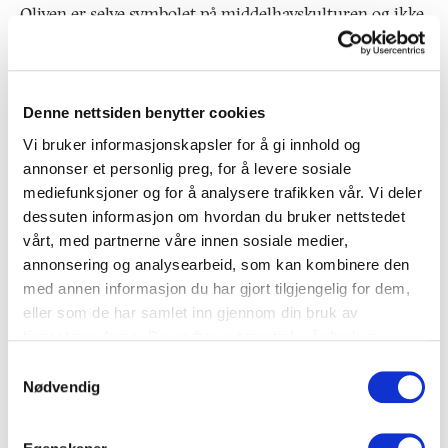
Oliven er selve symbolet på middelhavskulturen og ikke
minst -kosten. Mye takket være de tyrkiske
innvandrerbutikkene som dukket opp i…
Denne nettsiden benytter cookies
Vi bruker informasjonskapsler for å gi innhold og
annonser et personlig preg, for å levere sosiale
mediefunksjoner og for å analysere trafikken vår. Vi deler
dessuten informasjon om hvordan du bruker nettstedet
vårt, med partnerne våre innen sosiale medier,
annonsering og analysearbeid, som kan kombinere den
med annen informasjon du har gjort tilgjengelig for dem,
eller som de har samlet inn gjennom din bruk av
tjenestene deres. Du godtar automatisk vår bruk av
informasjonskapsler ved å bruke nettstedet vårt.
Samtykkevalg
Nødvendig