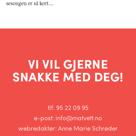
sesongen er så kort.…
VI VIL GJERNE
SNAKKE MED DEG!
tlf:
95 22 09 95
e-post:
info@matvett.no
webredaktør:
Anne Marie Schrøder