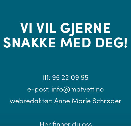
VI VIL GJERNE
SNAKKE MED DEG!
tlf:
95 22 09 95
e-post:
info@matvett.no
webredaktør:
Anne Marie Schrøder
Her finner du oss