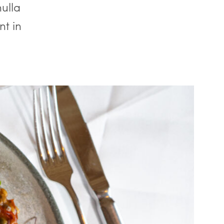
nulla
nt in