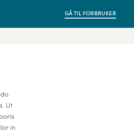
GÅ TIL FORBRUKER
 do
. Ut
boris
or in