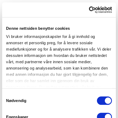
3. Varer i verdikjeden
Riktig kvalitet på råvarer er viktig for å
unngå svinn. Det samme gjelder innsyn i
Denne nettsiden benytter cookies
kundenes verdikjede og optimal
Vi bruker informasjonskapsler for å gi innhold og
lagerstyring internt. Godt samarbeid med
annonser et personlig preg, for å levere sosiale
både leverandører og kunder reduserer
mediefunksjoner og for å analysere trafikken vår. Vi deler
dessuten informasjon om hvordan du bruker nettstedet
matsvinn underveis i verdikjeden.
vårt, med partnerne våre innen sosiale medier,
annonsering og analysearbeid, som kan kombinere den
4. God mat skal bli spist
med annen informasjon du har gjort tilgjengelig for dem,
Mills har jobbet aktivt for at mer av det de
eller som de har samlet inn gjennom din bruk av
tjenestene deres. Du godtar automatisk vår bruk av
produserer faktisk blir spist av mennesker,
informasjonskapsler ved å bruke nettstedet vårt.
Samtykkevalg
selv om holdbarheten er litt kortere eller
Nødvendig
etiketten er skjev. De har et godt samarbeid
med Matsentralen, som hjelper dem med å
Egenskaper