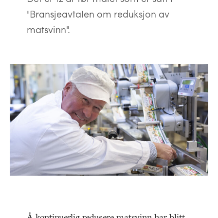
"Bransjeavtalen om reduksjon av
matsvinn".
Å kontinuerlig redusere matsvinn har blitt