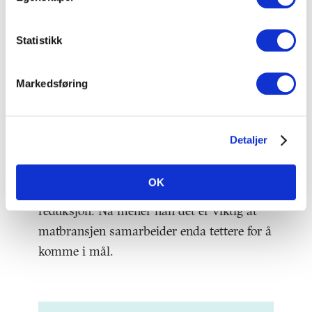
distribuere gode produkter til ideelle
organisasjoner. Mills benytter også noen
Statistikk
alternative salgskanaler som kan ta imot
overskuddsvarer.
Markedsføring
Løsningen er samarbeid
Administrerende direktør i Mills, Knut K.
Detaljer
Heje er stolt av at Mills har klart å halvere
sitt matsvinn 12 år før fristen i
OK
bransjeavtalen, men har mål om fortsatt
reduksjon. Nå mener han det er viktig at
matbransjen samarbeider enda tettere for å
komme i mål.