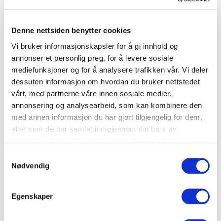
Denne nettsiden benytter cookies
Til sammen var 14 produkter inkludert i
Vi bruker informasjonskapsler for å gi innhold og
testen og matsvinnreduksjonen for disse
annonser et personlig preg, for å levere sosiale
mediefunksjoner og for å analysere trafikken vår. Vi deler
produktene sammenlignet med samme
dessuten informasjon om hvordan du bruker nettstedet
periode fra 2019 til 2020 er på 18 prosent
vårt, med partnerne våre innen sosiale medier,
målt i kroner.
annonsering og analysearbeid, som kan kombinere den
med annen informasjon du har gjort tilgjengelig for dem,
eller som de har samlet inn gjennom din bruk av
tjenestene deres. Du godtar automatisk vår bruk av
PRODUKTENE SOM VAR MED I TESTEN
informasjonskapsler ved å bruke nettstedet vårt.
Samtykkevalg
Nødvendig
Baconburger Meny 2x150 G
Hamburger Meny 2X150 G
Egenskaper
Hamburger Angus 2X150 G