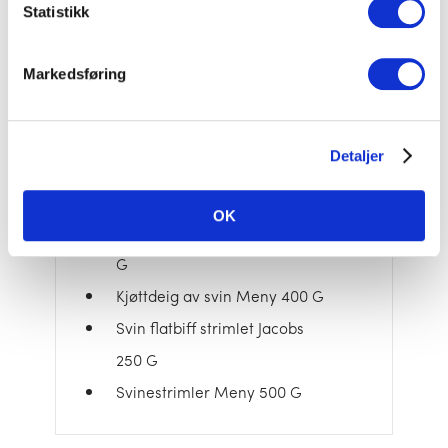
Karbonadedeig Meny 400 G
Statistikk
Karbonadedeig Folkets 400 G
Karbonadedeig Angus 300 G
Markedsføring
Karbonadedeig Meny 600 G
Kjøttdeig Angus 400 G
Detaljer
Kjøttdeig Storfe Meny 400 G
Kjøttdeig Storfe Folkets 400 G
OK
Kjøttdeig av svin Jacobs 400
G
Kjøttdeig av svin Meny 400 G
Svin flatbiff strimlet Jacobs
250 G
Svinestrimler Meny 500 G