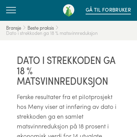
GÅ TIL FORBRUKER
Bransje
Beste praksis
Dato i strekkoden ga 18 % matsvinnreduksjon
DATO I STREKKODEN GA
18 %
MATSVINNREDUKSJON
Ferske resultater fra et pilotprosjekt
hos Meny viser at innføring av dato i
strekkoden ga en samlet
matsvinnreduksjon på 18 prosent i
økonomisk verdi for 14 utvalgte