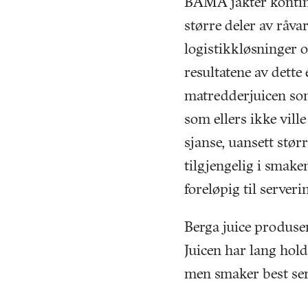
BAMA jakter kontinu
større deler av råva
logistikkløsninger o
resultatene av dett
matredderjuicen som
som ellers ikke ville
sjanse, uansett større
tilgjengelig i smake
foreløpig til serveri
Berga juice produse
Juicen har lang hol
men smaker best ser