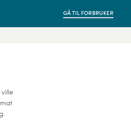
GÅ TIL FORBRUKER
ville
smat
g.