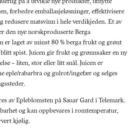
erlig på å utvikle nye produkter, utnytte
ren, forbedre emballasjeløsninger, effektivisere
g redusere matsvinn i hele verdikjeden. Et av
e er den nye norskproduserte Berga
 er laget av minst 80 % berga frukt og grønt
 blitt spist. Juicen gir frukt og grønnsaker en ny
lse – liten, stor eller litt snål. Juicen er
ne eple/rabarbra og gulrot/ingefær og selges
ngssteder.
res av Epleblomsten på Sauar Gard i Telemark.
dbarhet og kan oppbevares i romtemperatur,
vert kjølig.