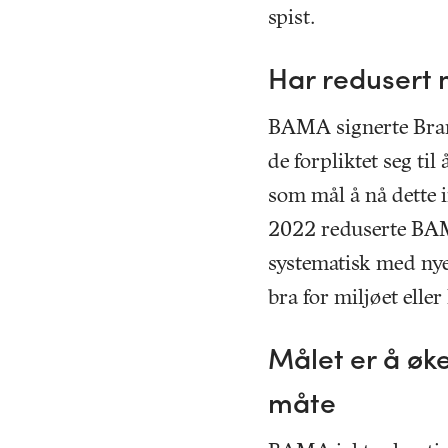
spist.
Har redusert 
BAMA signerte Bran
de forpliktet seg ti
som mål å nå dette i
2022 reduserte BAM
systematisk med nye 
bra for miljøet elle
Målet er å øk
måte