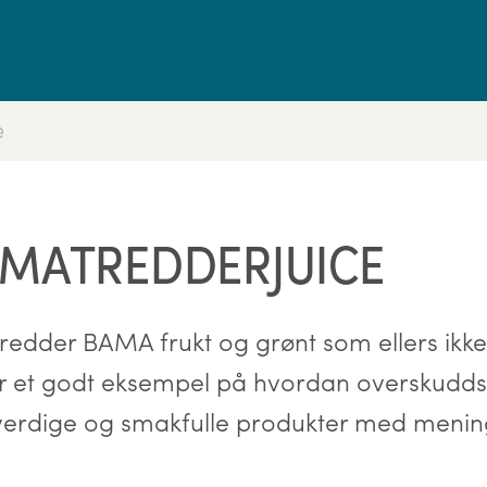
e
 MATREDDERJUICE
edder BAMA frukt og grønt som ellers ikke 
te er et godt eksempel på hvordan overskudd
ullverdige og smakfulle produkter med menin