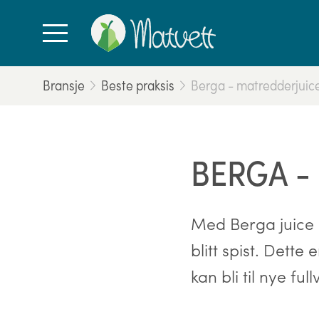
Bransje
Beste praksis
Berga - matredderjuic
BERGA -
Med Berga juice r
blitt spist. Det
kan bli til nye f