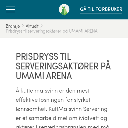
GÅ TIL FORBRUKER
Bransje
Aktuelt
Prisdryss til serveringsaktører på UMAMI ARENA
PRISDRYSS TIL
SERVERINGSAKTØRER PÅ
UMAMI ARENA
Å kutte matsvinn er den mest
effektive løsningen for styrket
lønnsomhet. KuttMatsvinn Servering
er et samarbeid mellom Matvett og
aktører i serveringsbransjen med mål