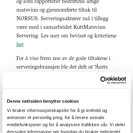
og som rapporterer bedriftens årlige
matsvinn og gjennomførte tiltak til
NORSUS. Serveringsaktører må i tillegg
være med i samarbeidet KuttMatsvinn
Servering. Les mer om beviset og kriteriene
her
For å vise frem noe av de gode tiltakene i
serveringsbransjen ble det delt ut "Årets
KuttMatsvinn-tiltak". Det ble delt ut pris i
tre ulike kategorier, og nedenfor presenteres
vinnerne med juryens begrunnelse:
Denne nettsiden benytter cookies
Årets mest kreative tiltak
Vi bruker informasjonskapsler for å gi innhold og
annonser et personlig preg, for å levere sosiale
Vinneren av årets mest kreative
mediefunksjoner og for å analysere trafikken vår. Vi deler
matsvinntiltak ble Scandic, som har
dessuten informasjon om hvordan du bruker nettstedet