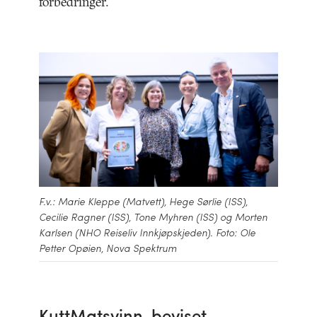
forbedringer.
F.v.: Marie Kleppe (Matvett), Hege Sørlie (ISS),
Cecilie Ragner (ISS), Tone Myhren (ISS) og Morten
Karlsen (NHO Reiseliv Innkjøpskjeden). Foto: Ole
Petter Opøien, Nova Spektrum
KuttMatsvinn-beviset