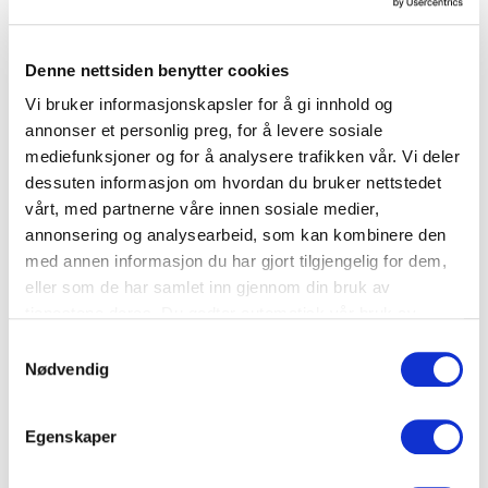
ressursutnyttelse og gjenbruk der det er
mulig, skaper også en kultur for å ta vare
Denne nettsiden benytter cookies
på maten og være kreativ med
Vi bruker informasjonskapsler for å gi innhold og
overskuddet.
annonser et personlig preg, for å levere sosiale
mediefunksjoner og for å analysere trafikken vår. Vi deler
Siste post på programmet var å kåre
dessuten informasjon om hvordan du bruker nettstedet
vinnerne av de beste KuttMatsvinn-
vårt, med partnerne våre innen sosiale medier,
annonsering og analysearbeid, som kan kombinere den
tiltakene i 2024 og dele ut bevis til de som
med annen informasjon du har gjort tilgjengelig for dem,
oppfylte kravene for dette.
eller som de har samlet inn gjennom din bruk av
tjenestene deres. Du godtar automatisk vår bruk av
Beste kreative tiltak
informasjonskapsler ved å bruke nettstedet vårt.
Samtykkevalg
Nødvendig
Equinor mottok prisen for sitt innovative
arbeid med et avansert dashbord utviklet i
samarbeid med Kraemer Maritime. Et
Egenskaper
fagutvalg med fire kokker fra havet møtes