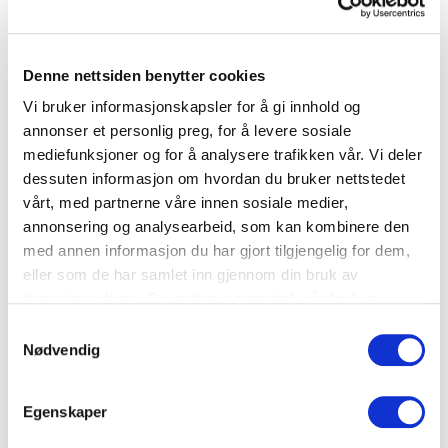
Denne nettsiden benytter cookies
Vi bruker informasjonskapsler for å gi innhold og
annonser et personlig preg, for å levere sosiale
Se artikkelen nedenfor for mer informasjon
mediefunksjoner og for å analysere trafikken vår. Vi deler
om utviklingen i matsvinnet de siste årene.
dessuten informasjon om hvordan du bruker nettstedet
vårt, med partnerne våre innen sosiale medier,
annonsering og analysearbeid, som kan kombinere den
DEL
med annen informasjon du har gjort tilgjengelig for dem,
ARTIKKEL
eller som de har samlet inn gjennom din bruk av
tjenestene deres. Du godtar automatisk vår bruk av
informasjonskapsler ved å bruke nettstedet vårt.
Samtykkevalg
Nødvendig
RELATERTE ARTIKLER
Egenskaper