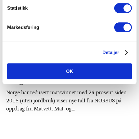
Statistikk
Markedsføring
Detaljer
24 prosent reduksjon i matsvinnet i
OK
Norge
Norge har redusert matsvinnet med 24 prosent siden
2015 (uten jordbruk) viser nye tall fra NORSUS på
oppdrag fra Matvett. Mat- og…