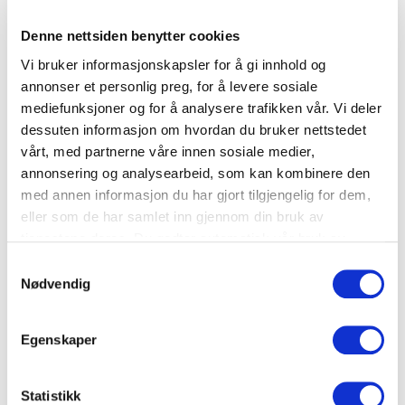
Erfaringene viser at matsvinnet er jevnt
Denne nettsiden benytter cookies
fordelt gjennom ukedagene og at det er
Vi bruker informasjonskapsler for å gi innhold og
annonser et personlig preg, for å levere sosiale
minst svinn fra tilberedning og buffet.
mediefunksjoner og for å analysere trafikken vår. Vi deler
Supper laget med overskuddsråvarer og
dessuten informasjon om hvordan du bruker nettstedet
innføring av fast "restedag" på onsdag er
vårt, med partnerne våre innen sosiale medier,
eksempler på populære tiltak som har
annonsering og analysearbeid, som kan kombinere den
bidratt til å redusere matsvinnet fra
med annen informasjon du har gjort tilgjengelig for dem,
eller som de har samlet inn gjennom din bruk av
tilberedning og buffet.
tjenestene deres. Du godtar automatisk vår bruk av
informasjonskapsler ved å bruke nettstedet vårt.
Samtykkevalg
Nødvendig
″Gjestene våre liker variasjon
samtidig som vi beviser at rester blir
Egenskaper
til fullverdige måltider.″
Statistikk
Leif Andre Ulset, Kjøkkensjef i BAMAs