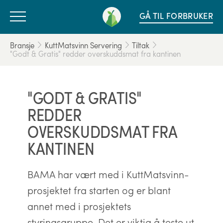
GÅ TIL FORBRUKER
Bransje
KuttMatsvinn Servering
Tiltak
"Godt & Gratis" redder overskuddsmat fra kantinen
"GODT & GRATIS"
REDDER
OVERSKUDDSMAT FRA
KANTINEN
BAMA har vært med i KuttMatsvinn-
prosjektet fra starten og er blant
annet med i prosjektets
styringsgruppe. Det er viktig å teste ut