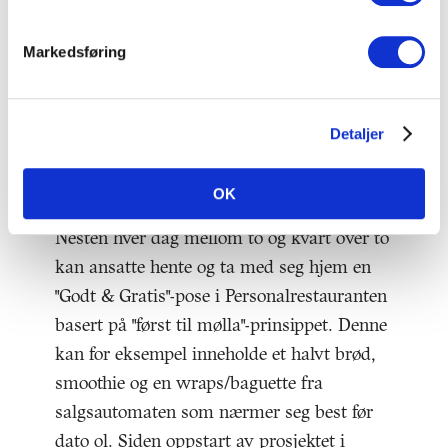
personalrestaurant
Markedsføring
Godt & Gratis
Detaljer
Ideen til "Godt & Gratis" kom fra en ansatt
OK
og konseptet er inspirert av To Good To Go.
Nesten hver dag mellom to og kvart over to
kan ansatte hente og ta med seg hjem en
"Godt & Gratis"-pose i Personalrestauranten
basert på "først til mølla"-prinsippet. Denne
kan for eksempel inneholde et halvt brød,
smoothie og en wraps/baguette fra
salgsautomaten som nærmer seg best før
dato ol. Siden oppstart av prosjektet i