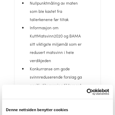
Nullpunktmåling av maten
som ble kastet fra
tallerkenene før tiltak
Informasjon om
KuttMatsvinn2020 og BAMA
sitt viktigste miljømål som er
redusert matsvinn i hele
verdikjeden
Konkurranse om gode
svinnreduserende forslag ga
positiv tilnærming til temaet
Matavfallet fra
lunsjtallerkenene ble samlet i
gjennomsiktig pose for å
Denne nettsiden benytter cookies