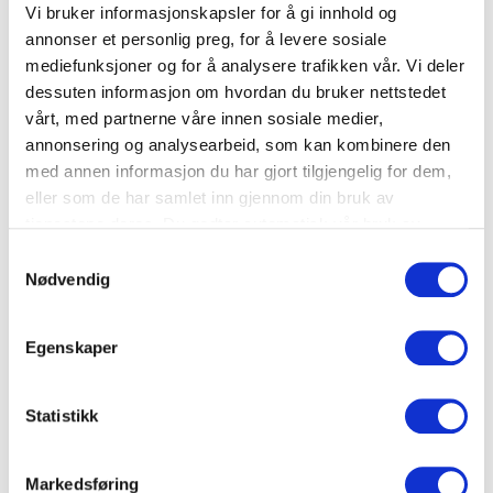
kunne se og profilere hvor
Vi bruker informasjonskapsler for å gi innhold og
annonser et personlig preg, for å levere sosiale
mye som ble kastet hver dag
mediefunksjoner og for å analysere trafikken vår. Vi deler
Fokus på hvordan alle kan
dessuten informasjon om hvordan du bruker nettstedet
bidra, både hjemme og på
vårt, med partnerne våre innen sosiale medier,
annonsering og analysearbeid, som kan kombinere den
jobb i kommunikasjonen
med annen informasjon du har gjort tilgjengelig for dem,
En fra ledelsen gikk rundt i
eller som de har samlet inn gjennom din bruk av
banandrakt og utfordret folk
tjenestene deres. Du godtar automatisk vår bruk av
informasjonskapsler ved å bruke nettstedet vårt.
på en humoristisk måte til å
Samtykkevalg
Nødvendig
delta i konkurransen og spise
opp maten sin
Egenskaper
Statistikk
ERFARINGER/EFFEKT AV TILTAK
Markedsføring