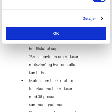
60 ansatte deltok i
konkurransen og adm.dir.
Detaljer
delte ut premier i
Personalrestauranten. Han
OK
informerte om at selskapet
har tilsluttet seg
"Bransjeavtalen om redusert
matsvinn" og hvordan alle
kan bidra
Maten som ble kastet fra
tallerkenene ble redusert
med 38 prosent
sammenlignet med