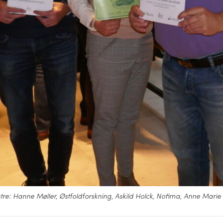
stre: Hanne Møller, Østfoldforskning, Askild Holck, Nofima, Anne Mar