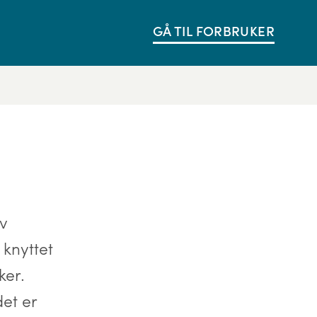
GÅ TIL FORBRUKER
v
 knyttet
ker.
et er