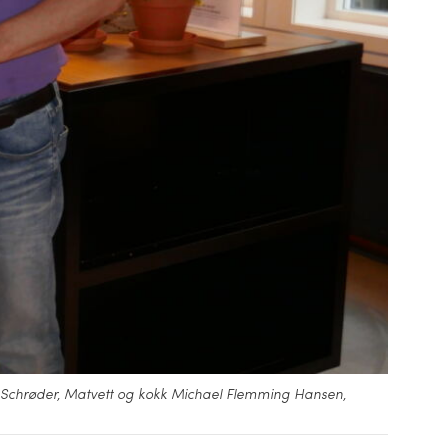
ie Schrøder, Matvett og kokk Michael Flemming Hansen,