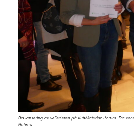
Fra lansering av veilederen på KuttMatsvinn-forum. Fra ven
Nofima