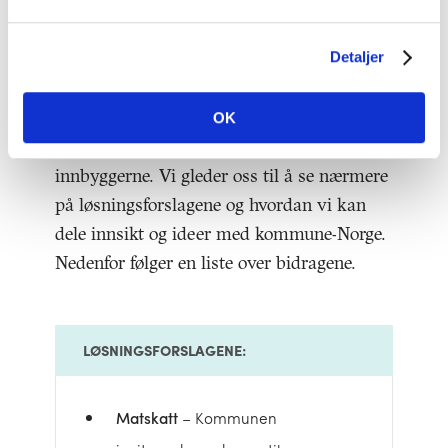
Detaljer
Gruppene la frem mange ulike konkrete
forslag til hvordan kommunene i større
OK
grad kan kommunisere direkte med
innbyggerne. Vi gleder oss til å se nærmere
på løsningsforslagene og hvordan vi kan
dele innsikt og ideer med kommune-Norge.
Nedenfor følger en liste over bidragene.
LØSNINGSFORSLAGENE:
Matskatt
– Kommunen