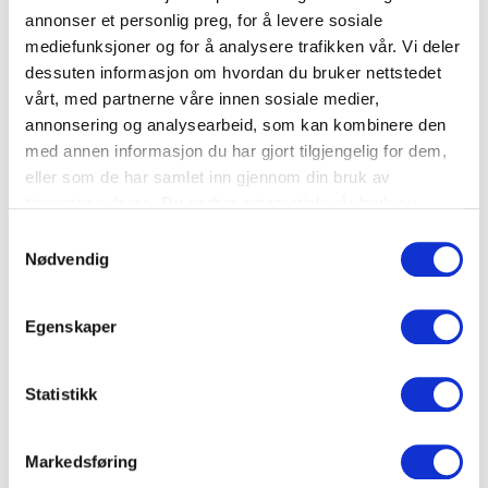
annonser et personlig preg, for å levere sosiale
sjekke ut om ideer til løsning var mulige å
mediefunksjoner og for å analysere trafikken vår. Vi deler
sette ut i livet. Matvett og resten av
dessuten informasjon om hvordan du bruker nettstedet
ressursapparatet fikk presentert endelige
vårt, med partnerne våre innen sosiale medier,
forslag til løsninger på Sentralen på
annonsering og analysearbeid, som kan kombinere den
med annen informasjon du har gjort tilgjengelig for dem,
programmets siste dag.
eller som de har samlet inn gjennom din bruk av
tjenestene deres. Du godtar automatisk vår bruk av
informasjonskapsler ved å bruke nettstedet vårt.
Samtykkevalg
Nødvendig
Egenskaper
Statistikk
Kim fra UEO ønsker studentene velkommen til ligaen
Markedsføring
og oppdraget i Næringslivets hus.