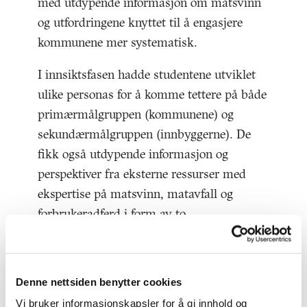
med utdypende informasjon om matsvinn
og utfordringene knyttet til å engasjere
kommunene mer systematisk.
I innsiktsfasen hadde studentene utviklet
ulike personas for å komme tettere på både
primærmålgruppen (kommunene) og
sekundærmålgruppen (innbyggerne). De
fikk også utdypende informasjon og
perspektiver fra eksterne ressurser med
ekspertise på matsvinn, matavfall og
forbrukeradferd i form av to
pressekonferanser.
I løpet av ideutviklingsfasen måtte
Denne nettsiden benytter cookies
studentene gjennomføre en syretest
Vi bruker informasjonskapsler for å gi innhold og
sammen med en forretningsutvikler for å