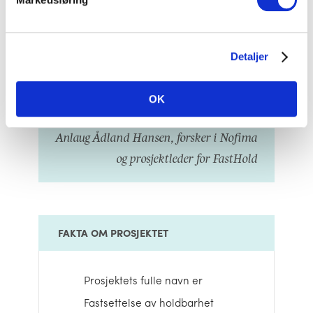
forbedres, slik at både
matprodusenter og forbrukere får
bedre forutsetninger for å redusere
Detaljer
svinnet. Dersom du og din bedrift
ønsker å delta her, så ta gjerne
OK
kontakt.″
Anlaug Ådland Hansen, forsker i Nofima
og prosjektleder for FastHold
FAKTA OM PROSJEKTET
Prosjektets fulle navn er
Fastsettelse av holdbarhet