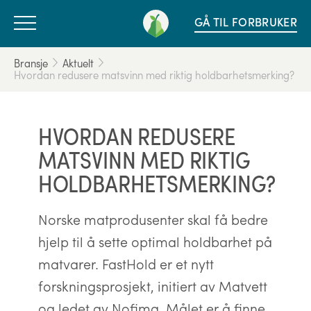
GÅ TIL FORBRUKER
Bransje
Aktuelt
Hvordan redusere matsvinn med riktig holdbarhetsmerking?
HVORDAN REDUSERE
MATSVINN MED RIKTIG
HOLDBARHETSMERKING?
Norske matprodusenter skal få bedre
hjelp til å sette optimal holdbarhet på
matvarer. FastHold er et nytt
forskningsprosjekt, initiert av Matvett
og ledet av Nofima. Målet er å finne