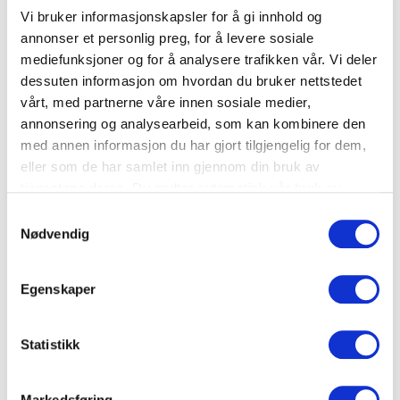
grep for å redusere matsvinn og
Vi bruker informasjonskapsler for å gi innhold og
klimafotavtrykk. Forskerne skal derfor
annonser et personlig preg, for å levere sosiale
gjennomføre en web-basert
mediefunksjoner og for å analysere trafikken vår. Vi deler
spørreundersøkelse blant norske
dessuten informasjon om hvordan du bruker nettstedet
matprodusenter. Resultatene vil deles med
vårt, med partnerne våre innen sosiale medier,
annonsering og analysearbeid, som kan kombinere den
hele matbransjen og myndighetene, og
med annen informasjon du har gjort tilgjengelig for dem,
danne grunnlag for videre tiltak og
eller som de har samlet inn gjennom din bruk av
forskning.
tjenestene deres. Du godtar automatisk vår bruk av
informasjonskapsler ved å bruke nettstedet vårt.
Samtykkevalg
Nødvendig
″Vi vet at usikkerhet rundt
Egenskaper
holdbarhetsdato ofte fører til at
forbrukere kaster mat unødvendig.
Statistikk
Med dette prosjektet ønsker vi å
finne ut hvordan praksisen kan
Markedsføring