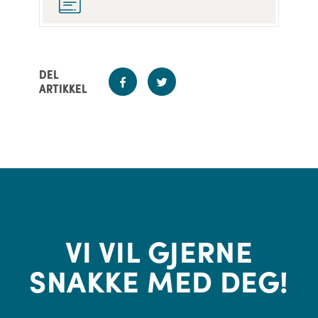
av
matsvinn
2020
DEL
ARTIKKEL
VI VIL GJERNE
SNAKKE MED DEG!