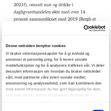
2021f), omsatt mat og drikke i
dagligvarehandelen økte med over 14
prosent sammenliknet med 2019 (Bergh et
al., 2021), mens omsetningen i
serveringsbransjen ble kraftig redusert og
samtidig ustabil som følge av gjenåpninger
Denne nettsiden benytter cookies
og-nedstenginger (NHO Reiseliv). Dette, i
Vi bruker informasjonskapsler for å gi innhold og
kombinasjon med en vridning i markedet
annonser et personlig preg, for å levere sosiale
med økt omsetning av grenseutsatte
mediefunksjoner og for å analysere trafikken vår. Vi deler
handelsvarer (alkoholholdige drikker,
dessuten informasjon om hvordan du bruker nettstedet
snacks ol.) og redusert omsetning av «on-
vårt, med partnerne våre innen sosiale medier,
the-go»-produkter og mindre
annonsering og analysearbeid, som kan kombinere den
med annen informasjon du har gjort tilgjengelig for dem,
porsjonspakninger (NTB, 2020), førte til at
eller som de har samlet inn gjennom din bruk av
2020 var et utfordrende år for
tjenestene deres. Du godtar automatisk vår bruk av
prognosearbeidet i matbransjen. Dette
informasjonskapsler ved å bruke nettstedet vårt.
Samtykkevalg