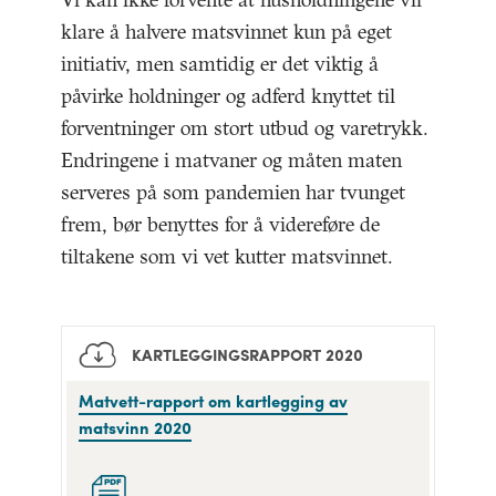
Vi kan ikke forvente at husholdningene vil
klare å halvere matsvinnet kun på eget
initiativ, men samtidig er det viktig å
påvirke holdninger og adferd knyttet til
forventninger om stort utbud og varetrykk.
Endringene i matvaner og måten maten
serveres på som pandemien har tvunget
frem, bør benyttes for å videreføre de
tiltakene som vi vet kutter matsvinnet.
KARTLEGGINGSRAPPORT 2020
Matvett-
Matvett-rapport om kartlegging av
rapport
matsvinn 2020
om
kartlegging