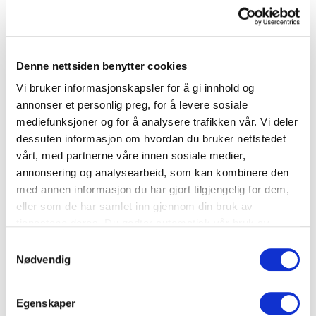
karbondioksid.
Oppbevaring
Denne nettsiden benytter cookies
Ha juicen i kjøleskapet på 4 ºC.
Vi bruker informasjonskapsler for å gi innhold og
annonser et personlig preg, for å levere sosiale
mediefunksjoner og for å analysere trafikken vår. Vi deler
dessuten informasjon om hvordan du bruker nettstedet
Råvarene i Brukopp-leksikonet er hentet fra
vårt, med partnerne våre innen sosiale medier,
boken "Kunsten å ikke kaste mat".
annonsering og analysearbeid, som kan kombinere den
med annen informasjon du har gjort tilgjengelig for dem,
eller som de har samlet inn gjennom din bruk av
DEL
tjenestene deres. Du godtar automatisk vår bruk av
ARTIKKEL
informasjonskapsler ved å bruke nettstedet vårt.
Samtykkevalg
Nødvendig
Egenskaper