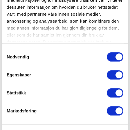
mediefunksjoner og for å analysere trafikken vår. Vi deler
dessuten informasjon om hvordan du bruker nettstedet
vårt, med partnerne våre innen sosiale medier,
annonsering og analysearbeid, som kan kombinere den
med annen informasjon du har gjort tilgjengelig for dem,
eller som de har samlet inn gjennom din bruk av
tjenestene deres. Du godtar automatisk vår bruk av
informasjonskapsler ved å bruke nettstedet vårt.
Samtykkevalg
Nødvendig
Middag
Fiskegrateng med pasta og muskat
Egenskaper
Statistikk
Markedsføring