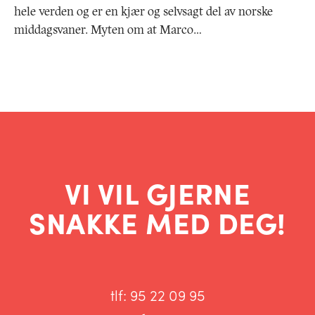
hele verden og er en kjær og selvsagt del av norske
middagsvaner. Myten om at Marco…
VI VIL GJERNE
SNAKKE MED DEG!
tlf:
95 22 09 95