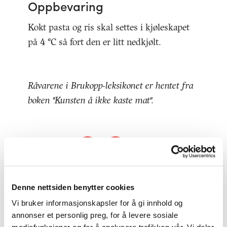
Oppbevaring
Kokt pasta og ris skal settes i kjøleskapet
på 4 °C så fort den er litt nedkjølt.
Råvarene i Brukopp-leksikonet er hentet fra
boken "Kunsten å ikke kaste mat".
DEL
ARTIKKEL
Denne nettsiden benytter cookies
Vi bruker informasjonskapsler for å gi innhold og
OPPSKRIFTER MED PASTA OG RIS
annonser et personlig preg, for å levere sosiale