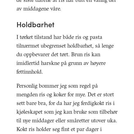
de siste tiårene at ris har blitt en vanlig del
av middagene våre.
Holdbarhet
I tørket tilstand har både ris og pasta
tilnærmet ubegrenset holdbarhet, så lenge
du oppbevarer det tørt. Brun ris kan
imidlertid harskne på grunn av høyere
fettinnhold.
Personlig bommer jeg som regel på
mengden ris og koker for mye. Det er stort
sett bare bra, for da har jeg ferdigkokt ris i
kjøleskapet som jeg kan bruke som tilbehør
til nye middager eller småretter utover uka.
Kokt ris holder seg fint et par dager i