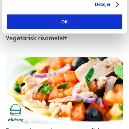
Detaljer
OK
Småretter
Vegetarisk risomelett
Middag