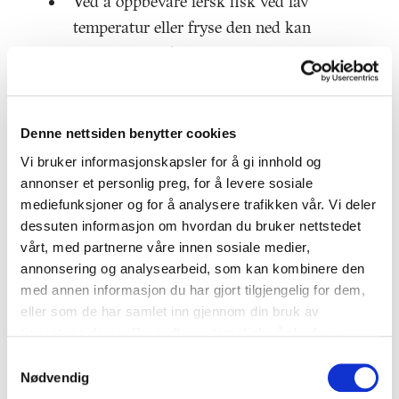
Ved å oppbevare fersk fisk ved lav
temperatur eller fryse den ned kan
holdbarheten forlenges med henholdsvis
flere dager, eller måneder. Derfor bør du
ikke la fisk ligge lenge i romtemperatur,
for eksempel i bilen før du drar hjem
Denne nettsiden benytter cookies
med den. Skal du på hyttetur, bør du ha
Vi bruker informasjonskapsler for å gi innhold og
med en kjølebag til fisk og andre
annonser et personlig preg, for å levere sosiale
mediefunksjoner og for å analysere trafikken vår. Vi deler
temperatursensitive varer. Legg fisk og
dessuten informasjon om hvordan du bruker nettstedet
sjømat i kjøleskapet med en gang du
vårt, med partnerne våre innen sosiale medier,
kommer hjem med den.
annonsering og analysearbeid, som kan kombinere den
Temperaturen i kjøleskapet bør være
med annen informasjon du har gjort tilgjengelig for dem,
fire grader eller lavere. Legg fisk og
eller som de har samlet inn gjennom din bruk av
tjenestene deres. Du godtar automatisk vår bruk av
sjømat nederst eller der det er kaldest i
informasjonskapsler ved å bruke nettstedet vårt.
Samtykkevalg
kjøleskapet. For å ha god kontroll med
Nødvendig
temperaturen i kjøleskapet er det lurt å