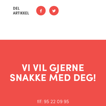
DEL
ARTIKKEL
VI VIL GJERNE
SNAKKE MED DEG!
tlf:
95 22 09 95