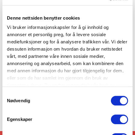
Denne nettsiden benytter cookies
Hvilken
Vi bruker informasjonskapsler for å gi innhold og
matkastetype er du?
annonser et personlig preg, for å levere sosiale
mediefunksjoner og for å analysere trafikken vår. Vi deler
dessuten informasjon om hvordan du bruker nettstedet
Kan du tenke deg å spare penger?
vårt, med partnerne våre innen sosiale medier,
Redde verden? Eller kanskje folkene i
annonsering og analysearbeid, som kan kombinere den
den? Ta testen for å finne din
med annen informasjon du har gjort tilgjengelig for dem,
matkastetype.
eller som de har samlet inn gjennom din bruk av
tjenestene deres. Du godtar automatisk vår bruk av
informasjonskapsler ved å bruke nettstedet vårt.
Samtykkevalg
TA TESTEN
Nødvendig
Egenskaper