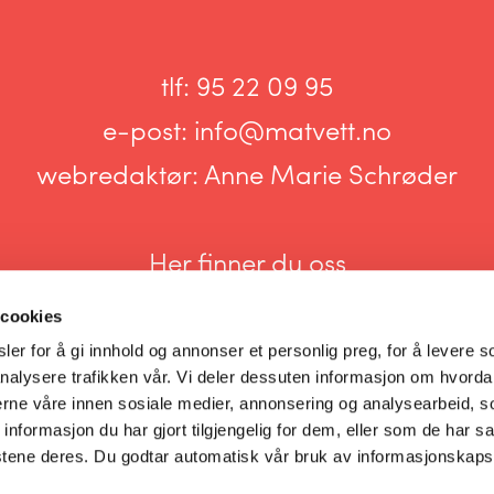
tlf:
95 22 09 95
e-post:
info@matvett.no
webredaktør:
Anne Marie Schrøder
Her finner du oss
 cookies
er for å gi innhold og annonser et personlig preg, for å levere s
nalysere trafikken vår. Vi deler dessuten informasjon om hvorda
nerne våre innen sosiale medier, annonsering og analysearbeid, 
Informasjonskapsler og personvern
formasjon du har gjort tilgjengelig for dem, eller som de har sa
stene deres. Du godtar automatisk vår bruk av informasjonskaps
Innstillinger for informasjonskapsler