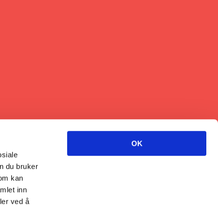
OK
osiale
n du bruker
som kan
mlet inn
ler ved å