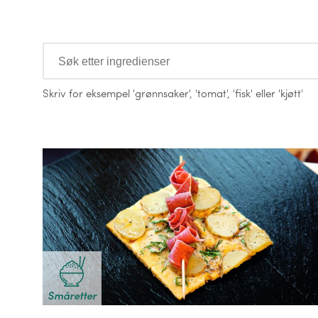
Ingredienser
Skriv for eksempel
'grønnsaker'
,
'tomat'
,
'fisk'
eller
'kjøtt'
Oppskrifter
Småretter