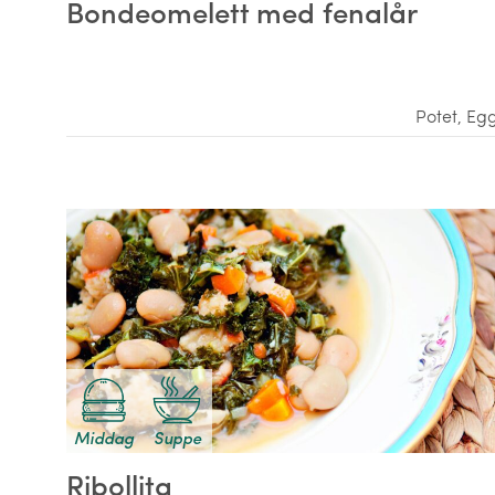
Bondeomelett med fenalår
Potet
,
Eg
Middag
Suppe
Ribollita