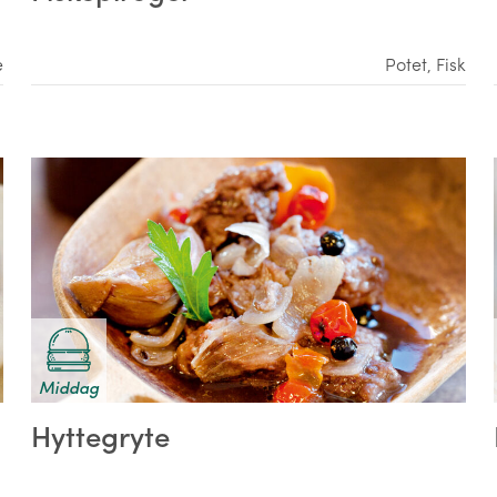
e
Potet
,
Fisk
Middag
Hyttegryte