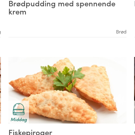
Brødpudding med spennende
krem
g
Brød
Middag
Fiskepiroger