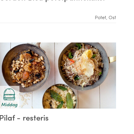
Potet
,
Ost
Middag
Pilaf - resteris