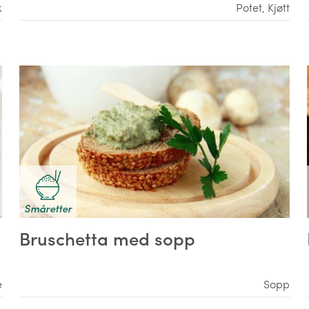
k
Potet
,
Kjøtt
Småretter
Bruschetta med sopp
e
Sopp