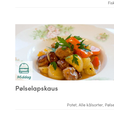
Fis
Middag
Pølselapskaus
Potet
,
Alle kålsorter
,
Pøls