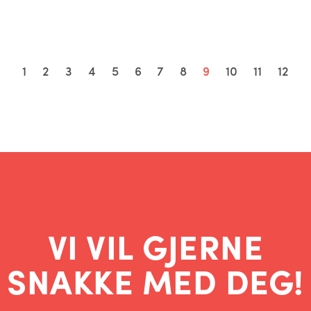
1
2
3
4
5
6
7
8
9
10
11
12
VI VIL GJERNE
SNAKKE MED DEG!